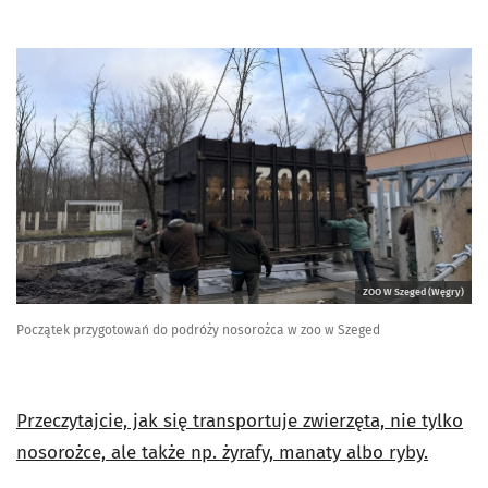
ZOO W Szeged (Węgry)
Początek przygotowań do podróży nosorożca w zoo w Szeged
Przeczytajcie, jak się transportuje zwierzęta, nie tylko
nosorożce, ale także np. żyrafy, manaty albo ryby.