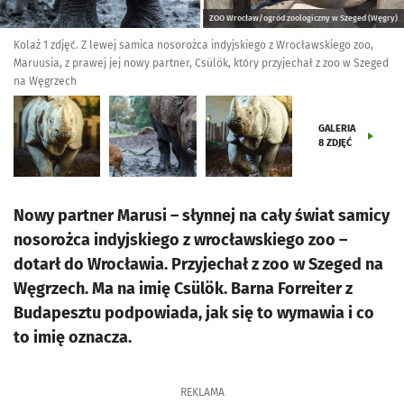
ZOO Wrocław/ogród zoologiczny w Szeged (Węgry)
Kolaż 1 zdjęć. Z lewej samica nosorożca indyjskiego z Wrocławskiego zoo,
Maruusia, z prawej jej nowy partner, Csülök, który przyjechał z zoo w Szeged
na Węgrzech
GALERIA
8
ZDJĘĆ
Nowy partner Marusi – słynnej na cały świat samicy
nosorożca indyjskiego z wrocławskiego zoo –
dotarł do Wrocławia. Przyjechał z zoo w Szeged na
Węgrzech. Ma na imię Csülök. Barna Forreiter z
Budapesztu podpowiada, jak się to wymawia i co
to imię oznacza.
REKLAMA