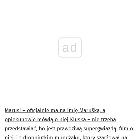
ad
Marusi – oficjalnie ma na imię Maruška, a
opiekunowie mówią o niej Kluska – nie trzeba
przedstawiać, bo jest prawdziwą supergwiazdą: film o
niej i o drobniutkim mundżaku, który szarżował na