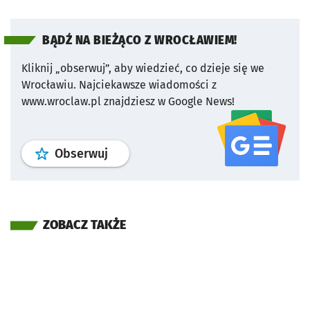
BĄDŹ NA BIEŻĄCO Z WROCŁAWIEM!
Kliknij „obserwuj”, aby wiedzieć, co dzieje się we
Wrocławiu.
Najciekawsze wiadomości z
www.wroclaw.pl znajdziesz w Google News!
profil
google news
serwisu wroclaw
Obserwuj
ZOBACZ TAKŻE