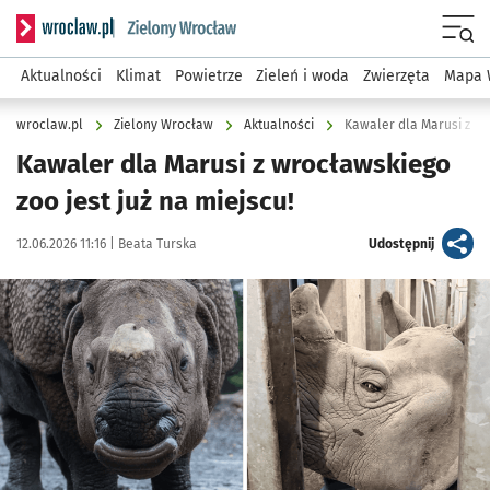
Serwis informacyjny wroclaw.pl podserwis: Środowisko we 
Menu
Aktualności
Klimat
Powietrze
Zieleń i woda
Zwierzęta
Mapa 
wroclaw.pl
Zielony Wrocław
Aktualności
Kawaler dla Marusi z zoo
Kawaler dla Marusi z wrocławskiego
zoo jest już na miejscu!
Data publikacji:
Autor:
artykuł
12.06.2026 11:16 |
Beata Turska
Udostępnij
Kliknij, aby zobaczyć galerię