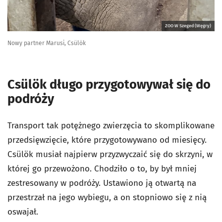
ZOO W Szeged (Węgry)
Nowy partner Marusi, Csülök
Csülök długo przygotowywał się do
podróży
Transport tak potężnego zwierzęcia to skomplikowane
przedsięwzięcie, które przygotowywano od miesięcy.
Csülök musiał najpierw przyzwyczaić się do skrzyni, w
której go przewożono. Chodziło o to, by był mniej
zestresowany w podróży. Ustawiono ją otwartą na
przestrzał na jego wybiegu, a on stopniowo się z nią
oswajał.