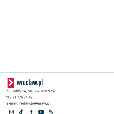
pl. Solny 14,
50-062
Wrocław
tel. 71 776 71 42
e-mail:
redakcja@araw.pl