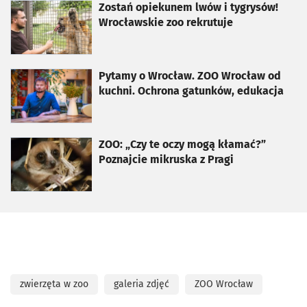
otworzy się w nowej karcie
Zostań opiekunem lwów i tygrysów!
Wrocławskie zoo rekrutuje
otworzy się w nowej karcie
Pytamy o Wrocław. ZOO Wrocław od
kuchni. Ochrona gatunków, edukacja
otworzy się w nowej karcie
ZOO: „Czy te oczy mogą kłamać?”
Poznajcie mikruska z Pragi
zwierzęta w zoo
galeria zdjęć
ZOO Wrocław