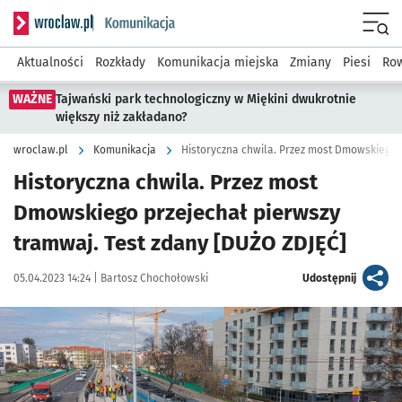
Serwis informacyjny wroclaw.pl podserwis: Komunikacja
Menu
Aktualności
Rozkłady
Komunikacja miejska
Zmiany
Piesi
Row
WAŻNE
Tajwański park technologiczny w Miękini dwukrotnie
większy niż zakładano?
wroclaw.pl
Komunikacja
Historyczna chwila. Przez most
Dmowskiego przejechał pierwszy
tramwaj. Test zdany [DUŻO ZDJĘĆ]
Data publikacji:
Autor:
artykuł
05.04.2023 14:24 |
Bartosz Chochołowski
Udostępnij
Kliknij, aby zobaczyć galerię