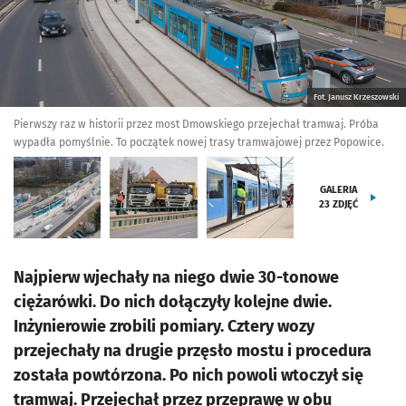
Fot. Janusz Krzeszowski
Pierwszy raz w historii przez most Dmowskiego przejechał tramwaj. Próba
wypadła pomyślnie. To początek nowej trasy tramwajowej przez Popowice.
GALERIA
23
ZDJĘĆ
Najpierw wjechały na niego dwie 30-tonowe
ciężarówki. Do nich dołączyły kolejne dwie.
Inżynierowie zrobili pomiary. Cztery wozy
przejechały na drugie przęsło mostu i procedura
została powtórzona. Po nich powoli wtoczył się
tramwaj. Przejechał przez przeprawę w obu