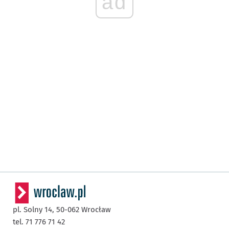
ad
pl. Solny 14,
50-062
Wrocław
tel. 71 776 71 42