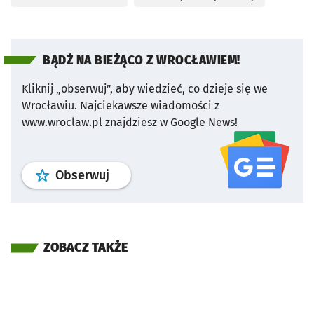
BĄDŹ NA BIEŻĄCO Z WROCŁAWIEM!
Kliknij „obserwuj”, aby wiedzieć, co dzieje się we
Wrocławiu.
Najciekawsze wiadomości z
www.wroclaw.pl znajdziesz w Google News!
profil
google news
serwisu wroclaw
Obserwuj
ZOBACZ TAKŻE