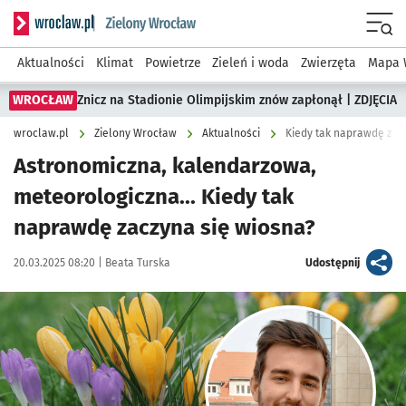
Serwis informacyjny wroclaw.pl podserwis: Środowisko we 
Menu
Aktualności
Klimat
Powietrze
Zieleń i woda
Zwierzęta
Mapa 
WROCŁAW
Znicz na Stadionie Olimpijskim znów zapłonął | ZDJĘCIA
wroclaw.pl
Zielony Wrocław
Aktualności
Kiedy tak naprawdę zac
Astronomiczna, kalendarzowa,
meteorologiczna... Kiedy tak
naprawdę zaczyna się wiosna?
Data publikacji:
Autor:
artykuł
20.03.2025 08:20 |
Beata Turska
Udostępnij
Kliknij, aby powiększyć