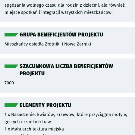
spędzania wolnego czasu dla rodzin z dziećmi, ale również
zadania i jak najszybsza jego realizacja. Zakres projektu WBO
miejsce spotkań i integracji wszystkich mieszkańców.
obejmuje:
* Nasadzenia
- drzew liściastych
GRUPA BENEFICJENTÓW PROJEKTU
- roślin okrywowych i bylin
- krzewów
Mieszkańcy osiedla Złotniki i Nowe Żerniki
- ozdobnych rabat i łąk kwietnych
* Mała architektura
- hamaki
SZACUNKOWA LICZBA BENEFICJENTÓW
- ławki parkowe
PROJEKTU
- siedziska
7000
- zestawy piknikowe
- kosze na śmieci
- stojaki rowerowe
ELEMENTY PROJEKTU
- plenerowa rzeźba miejska
1 x Nasadzenie: kwiatów, krzewów, które przyciągną motyle,
gęstych i rzadkich traw
1 x Mała architektura miejska