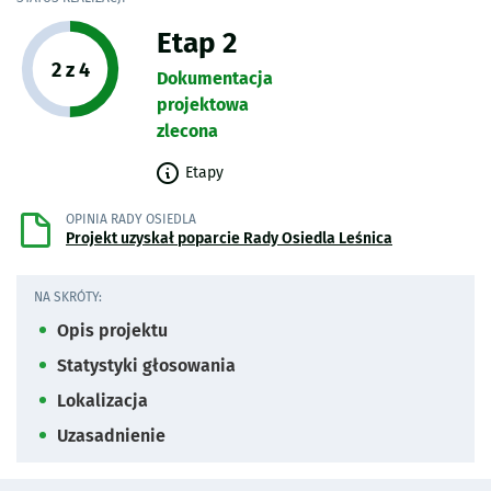
Etap 2
Etap projektu:
2 z 4
Dokumentacja
projektowa
zlecona
Etapy
OPINIA RADY OSIEDLA
Projekt uzyskał poparcie Rady Osiedla Leśnica
NA SKRÓTY:
Opis projektu
Statystyki głosowania
Lokalizacja
Uzasadnienie