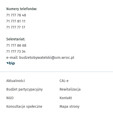
Numery telefonów:
71 777 78 48
71 777 81 11
71 777 77 17
Sekretariat:
71 777 86 68
71 777 73 34
e-mail:
budzetobywatelski@um.wroc.pl
Aktualności
CAL-e
Budżet partycypacyjny
Rewitalizacja
NGO
Kontakt
Konsultacje społeczne
Mapa strony