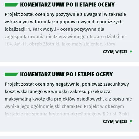
KOMENTARZ UMW PO II ETAPIE OCENY
Projekt został oceniony pozytywnie z uwagami w zakresie
wskazanym w formularzu poprawkowym dla poniższych
lokalizacji: 1. Park Motyli - ocena pozytywna dla
zagospodarowania niedzierżawionego obszaru działki nr
104, AM-11, obręb Złotniki, jako mały zieleniec, który
musiałby być zabezpieczony np. drewnianymi słupkami na
CZYTAJ WIĘCEJ
wjazdach od ul. Rzeszowskiej i ul. Dębickiej, aby nie służył
jako parking. Konieczna byłaby rekultywacja utwardzonego
terenu, dowóz ziemi urodzajnej. Nasadzenia drzew możliwe
KOMENTARZ UMW PO I ETAPIE OCENY
są tylko na skrajach działki, nie pod linią elektryczną. Poza
Projekt został oceniony negatywnie, ponieważ szacunkowy
tym możliwe jest ustawienie ławek, budek dla owadów
koszt wskazanego we wniosku zakresu przekracza
zapylających, budowa alejki. Z uwagi na niewielkie rozmiary
maksymalną kwotę dla projektów osiedlowych, a z opisu nie
działki i sieć napowietrzną nie ma obszaru, na którym
wynika jego ogólnomiejski charakter. Projekt w obecnym
możliwe byłoby wybudowanie altanki. Ewentualnie budowa
kształcie nie spełnia kryterium określonego w § 2 ust. 2 pkt
trejażu na pnącza, ale dopiero na etapie uzgodnień projektu
10) oraz § 3 ust. 1 uchwały nr LXII/1440/18 Rady Miejskiej
CZYTAJ WIĘCEJ
będzie wiadomo, czy jest możliwa. 2. Skwer Scharouna -
Wrocławia z dnia 13 września 2018 r. w sprawie
część południowa: ocena pozytywna. Zarząd Zieleni Miejskiej
Wrocławskiego Budżetu Obywatelskiego. Rekomendujemy