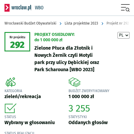
Serwis informacyjny wroclaw.pl podserwis: Wrocławski Budżet Obyw
Menu
Wrocławski Budżet Obywatelski
Lista projektów 2023
Projekt nr 292
PROJEKT OSIEDLOWY:
Nr projektu
do 1 000 000 zł
292
Zielone Płuca dla Złotnik i
Nowych Żernik czyli Motyli
park przy ulicy Dębickiej oraz
Park Scharouna
[WBO 2023]
KATEGORIA
BUDŻET ZWERYFIKOWANY
zieleń/rekreacja
1 000 000 zł
3 255
STATUS
STATYSTYKI
Wybrany w głosowaniu
Oddanych głosów
STATUS REALIZACJI