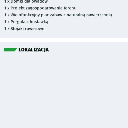
1 x Domki dla owadów
1 x Projekt zagospodarowania terenu
1 x Wielofunkcyjny plac zabaw z naturalną nawierzchnią
1 x Pergola z huśtawką
1 x Stojaki rowerowe
LOKALIZACJA
Pomiń mapę