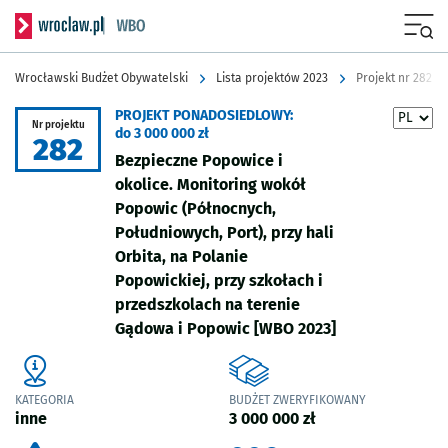
Serwis informacyjny wroclaw.pl podserwis: Wrocławski Budżet Obyw
Menu
Wrocławski Budżet Obywatelski
Lista projektów 2023
Projekt nr 282
PROJEKT PONADOSIEDLOWY:
Nr projektu
do 3 000 000 zł
282
Bezpieczne Popowice i
okolice. Monitoring wokół
Popowic (Północnych,
Południowych, Port), przy hali
Orbita, na Polanie
Popowickiej, przy szkołach i
przedszkolach na terenie
Gądowa i Popowic
[WBO 2023]
KATEGORIA
BUDŻET ZWERYFIKOWANY
inne
3 000 000 zł