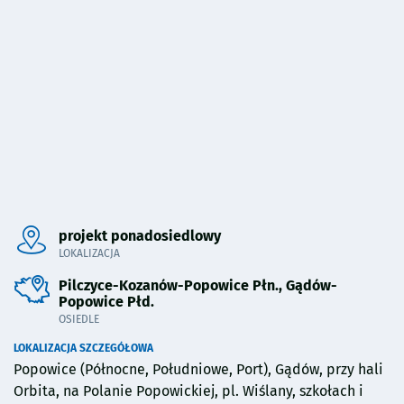
Pominięto mapę i przeniesiono do sekcji poniżej.
projekt ponadosiedlowy
LOKALIZACJA
Pilczyce-Kozanów-Popowice Płn., Gądów-
Popowice Płd.
OSIEDLE
LOKALIZACJA SZCZEGÓŁOWA
Popowice (Północne, Południowe, Port), Gądów, przy hali
Orbita, na Polanie Popowickiej, pl. Wiślany, szkołach i