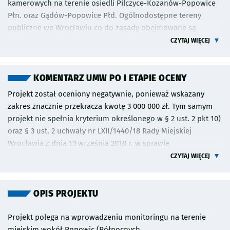
kamerowych na terenie osiedli Pilczyce-Kozanów-Popowice
Płn. oraz Gądów-Popowice Płd. Ogólnodostępne tereny
publiczne we Wrocławiu co do zasady obejmowane są
monitoringiem wizyjnym funkcjonującym w ramach
CZYTAJ WIĘCEJ
Monitoringu Prewencyjnego Wrocławia realizowanego przez
Gminę Wrocław, jako organ uprawniony do rejestrowania
obrazu w przestrzeni publicznej w świetle obowiązujących
KOMENTARZ UMW PO I ETAPIE OCENY
przepisów. W ramach prac przygotowawczych będzie
Projekt został oceniony negatywnie, ponieważ wskazany
konieczna konsultacja z Policją i Strażą Miejską w zakresie
zakres znacznie przekracza kwotę 3 000 000 zł. Tym samym
wskazanych miejsc pod kątem statystyki interwencji i
projekt nie spełnia kryterium określonego w § 2 ust. 2 pkt 10)
ewentualnej korekty rozmieszczenia kamer w miejsca
oraz § 3 ust. 2 uchwały nr LXII/1440/18 Rady Miejskiej
newralgiczne. Szacunkowy koszt realizacji inwestycji wynosi 3
Wrocławia z dnia 13 września 2018 r. w sprawie
000 000 zł. Ostateczny zakres projektu zostanie ustalony z
Wrocławskiego Budżetu Obywatelskiego. Rekomendujemy
CZYTAJ WIĘCEJ
Liderem na etapie sporządzania dokumentacji projektowej
Liderom dokonanie przeglądu zgłoszonych projektów w celu
przy uwzględnieniu aktualnego poziomu cen.
sprawdzenia czy nie zgłoszono innych wniosków o
Rekomendujemy Liderom dokonanie przeglądu zgłoszonych
podobnym zakresie.
OPIS PROJEKTU
projektów w celu sprawdzenia czy nie zgłoszono innych
wniosków o podobnym zakresie. Inwestycja będzie musiała
Projekt polega na wprowadzeniu monitoringu na terenie
być zrealizowana zgodnie z zasadami projektowania
miejskim wokół Popowic (Północnych,