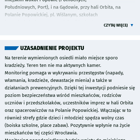
uniwersalnego. Załączniki mają charakter wyłącznie
Południowych, Port), i na Gądowie, przy hali Orbita, na
pomocniczy, a w przypadku rozbieżności między opisem
Polanie Popowickiej, pl. Wiślanym, szkołach
projektu, a załącznikiem, decydujący jest opis projektu. Na
i przedszkolach, centrum edukacji im ks. Lutra, domu
CZYTAJ WIĘCEJ
etapie opracowania dokumentacji projektowej konieczne
dziecka, centrum dializ oraz Sektorze3. Projekt
będzie uzyskanie zaleceń/postanowień/decyzji
jest tak pomyślany, aby swym zasięgiem obejmował miejskie
konserwatorskich Dolnośląskiego Wojewódzkiego
ulice: Bobrzą, Białowieską, Rysią,
UZASADNIENIE PROJEKTU
Konserwatora Zabytków, których treść może mieć istotny
Niedźwiedzią, Kwiską, Kłodnicką, ks. M. Lutra, Wejherowską,
wpływ na ostateczny kształt projektu.
Na terenie wymienionych osiedli miało miejsce sporo
Popowicką. Zamontowane kamery
kradzieży. Teren ten nie ma aktywnych kamer.
byłyby w miejscach, gdzie jest duży przepływ ludzi. Projekt
Monitoring pomaga w wykrywaniu przestępstw (napady,
zwiększy spokój i bezpieczeństwo
włamania, kradzieże, dewastacje mienia) a także w
mieszkańców przez wpięcie kamer w system monitoringu
działaniach prewencyjnych. Dzięki tej inwestycji podniesie się
miejskiego. Pomoże także w działaniach
poziom bezpieczeństwa wśród mieszkańców, rodziców
prewencyjnych zniechęcając do łamania prawa oraz
uczniów i przedszkolaków, uczestników imprez w hali Orbita
pomagając Policji.
oraz spacerowiczów na Polanie Popowickiej. Włączając w to
również strefy gdzie dzieci i młodzież spędza wolny czas
(boiska szkolne, place zabaw). Pozytywnie wpłynie na życie
mieszkańców tej części Wrocławia.