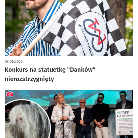
03.06.2025
Konkurs na statuetkę "Danków"
nierozstrzygnięty