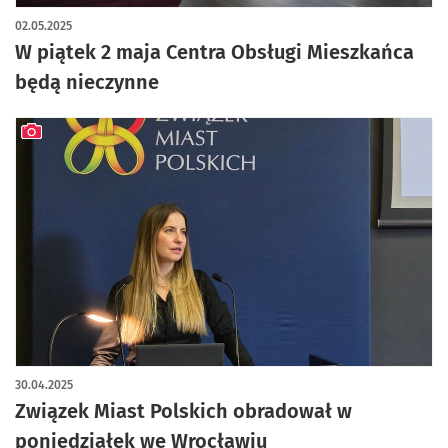
02.05.2025
W piątek 2 maja Centra Obsługi Mieszkańca
będą nieczynne
artykuł z galerią zdjęć
30.04.2025
Związek Miast Polskich obradował w
poniedziałek we Wrocławiu