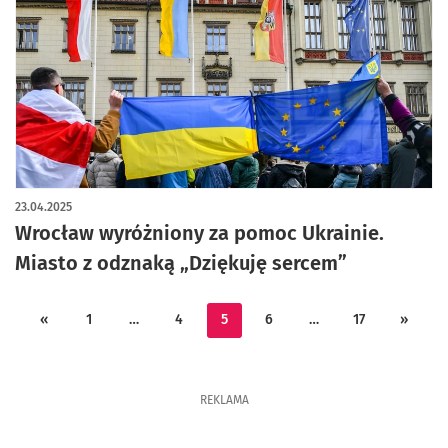
23.04.2025
Wrocław wyróżniony za pomoc Ukrainie.
Miasto z odznaką „Dziękuję sercem”
«
1
…
4
5
6
…
17
»
REKLAMA