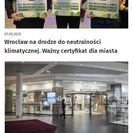
artykuł z galerią zdjęć
07.05.2025
Wrocław na drodze do neutralności
klimatycznej. Ważny certyfikat dla miasta