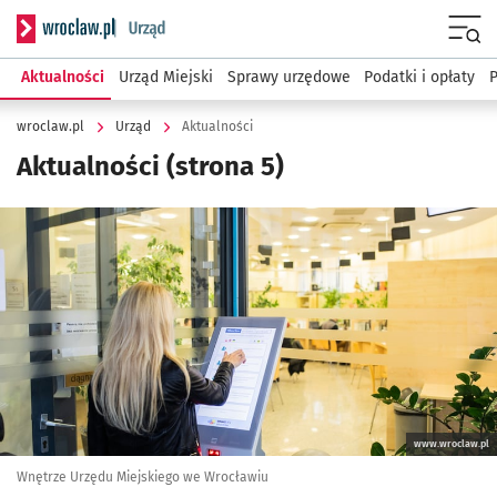
Serwis informacyjny wroclaw.pl podserwis: Urząd
Menu
Aktualności
Urząd Miejski
Sprawy urzędowe
Podatki i opłaty
wroclaw.pl
Urząd
Aktualności
Aktualności
(strona 5)
Kliknij, aby powiększyć
www.wroclaw.pl
Wnętrze Urzędu Miejskiego we Wrocławiu