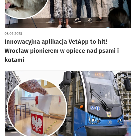
artykuł z galerią zdjęć
03.06.2025
Innowacyjna aplikacja VetApp to hit!
Wrocław pionierem w opiece nad psami i
kotami