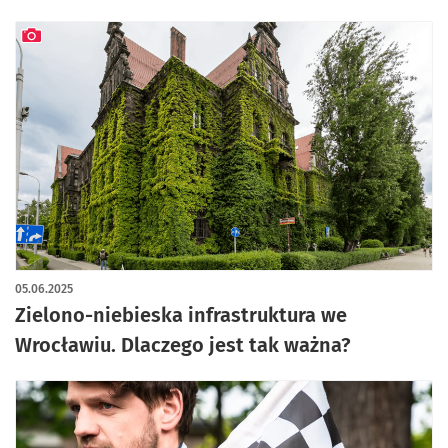
artykuł z galerią zdjęć
05.06.2025
Zielono-niebieska infrastruktura we
Wrocławiu. Dlaczego jest tak ważna?