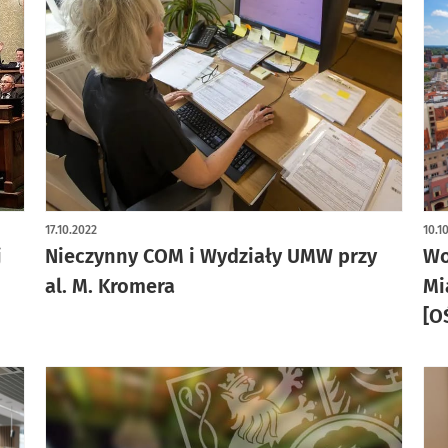
17.10.2022
10.1
j
Nieczynny COM i Wydziały UMW przy
Wo
al. M. Kromera
Mi
[O