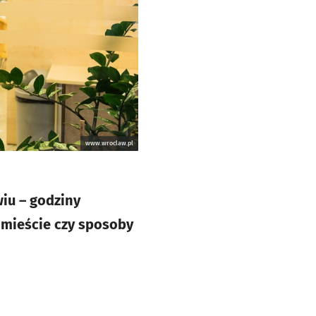
www.wroclaw.pl
iu – godziny
w mieście czy sposoby