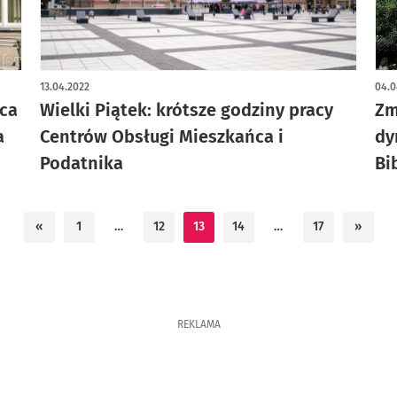
13.04.2022
04.0
ńca
Wielki Piątek: krótsze godziny pracy
Zm
a
Centrów Obsługi Mieszkańca i
dy
Podatnika
Bi
«
1
…
12
13
14
…
17
»
REKLAMA