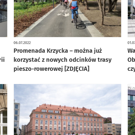
06.07.2022
01.0
Promenada Krzycka – można już
Wa
ii
korzystać z nowych odcinków trasy
Ob
pieszo-rowerowej [ZDJĘCIA]
cz