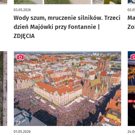
artykuł z galerią zdjęć
art
03.05.2026
02.0
Wody szum, mruczenie silników. Trzeci
Ma
dzień Majówki przy Fontannie |
Zo
ZDJĘCIA
artykuł z galerią zdjęć
art
01.05.2026
24.0