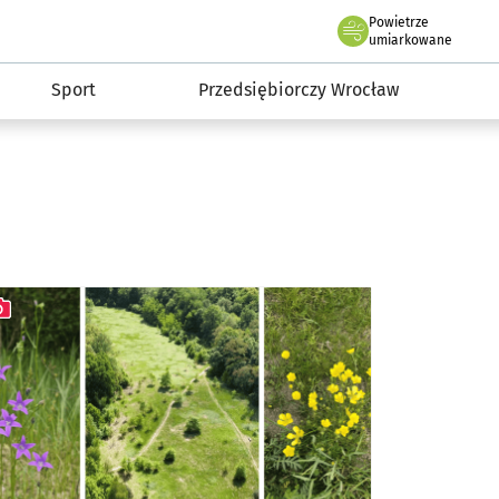
claw.pl
Powietrze
we Wrocławiu
umiarkowane
Sport
Przedsiębiorczy Wrocław