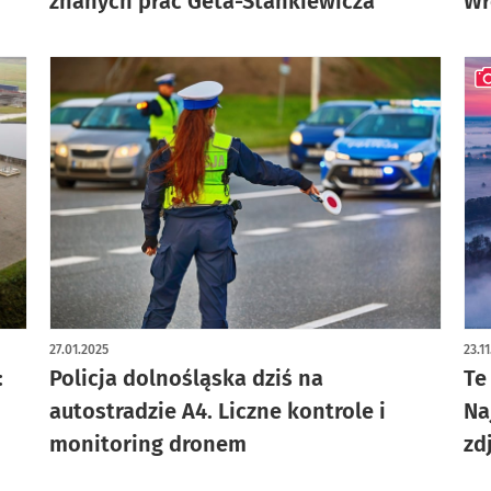
znanych prac Geta-Stankiewicza
Wr
art
27.01.2025
23.1
:
Policja dolnośląska dziś na
Te
autostradzie A4. Liczne kontrole i
Na
monitoring dronem
zd