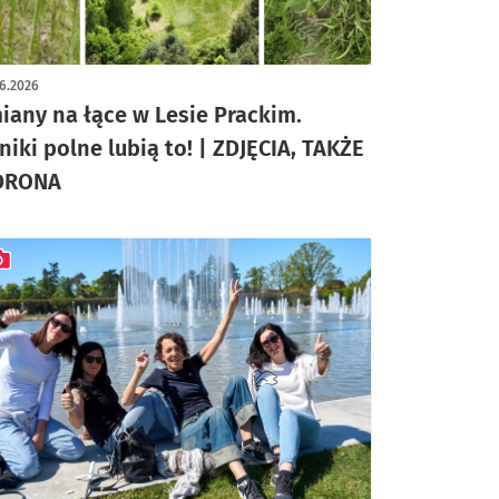
ykuł z galerią zdjęć
6.2026
iany na łące w Lesie Prackim.
niki polne lubią to! | ZDJĘCIA, TAKŻE
DRONA