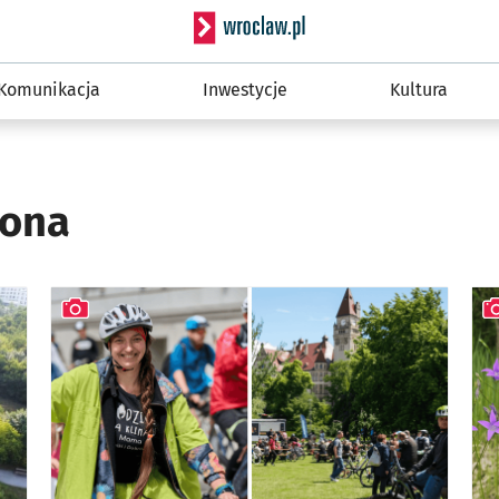
Serwis informacyjny wro
Komunikacja
Inwestycje
Kultura
rona