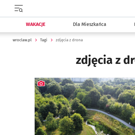
Menu główne portalu wroclaw.pl
WAKACJE
Dla Mieszkańca
wroclaw.pl
Tagi
zdjęcia z drona
zdjęcia z d