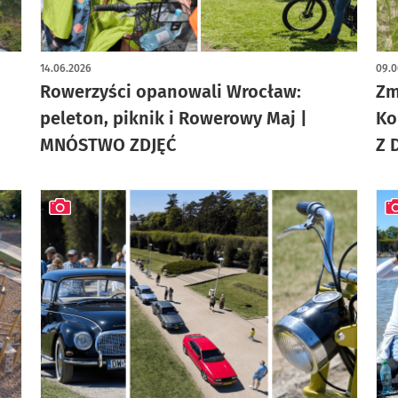
artykuł z galerią zdjęć
art
14.06.2026
09.0
Rowerzyści opanowali Wrocław:
Zm
peleton, piknik i Rowerowy Maj |
Ko
MNÓSTWO ZDJĘĆ
Z 