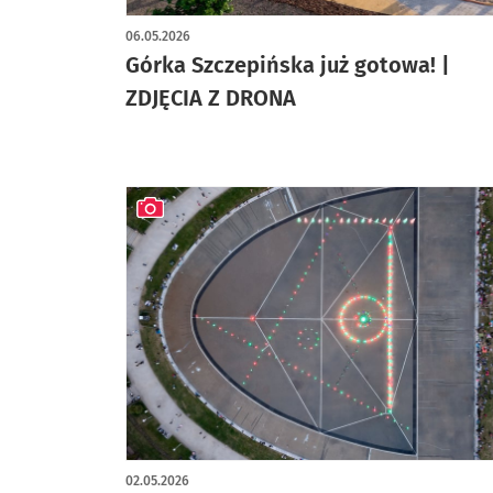
artykuł z galerią zdjęć
06.05.2026
Górka Szczepińska już gotowa! |
ZDJĘCIA Z DRONA
artykuł z galerią zdjęć
02.05.2026