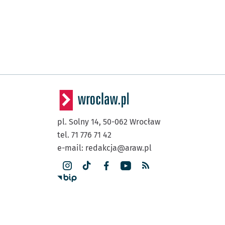
pl. Solny 14,
50-062
Wrocław
tel. 71 776 71 42
e-mail:
redakcja@araw.pl