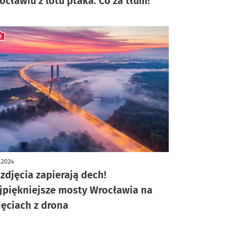
ocławiu z lotu ptaka. Co za tłum!
ykuł z galerią zdjęć
1.2024
 zdjęcia zapierają dech!
jpiękniejsze mosty Wrocławia na
jęciach z drona