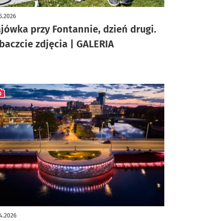
ykuł z galerią zdjęć
5.2026
jówka przy Fontannie, dzień drugi.
baczcie zdjęcia | GALERIA
ykuł z galerią zdjęć
4.2026