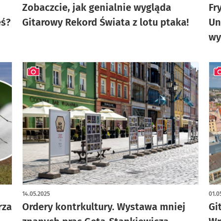
Zobaczcie, jak genialnie wygląda
Fr
eś?
Gitarowy Rekord Świata z lotu ptaka!
Un
wy
artykuł z galerią zdjęć
art
14.05.2025
01.0
rza
Ordery kontrkultury. Wystawa mniej
Gi