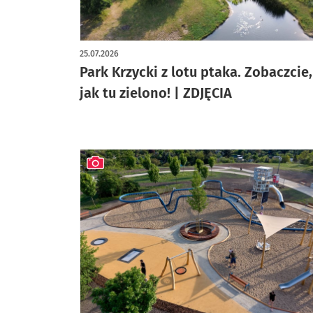
artykuł z galerią zdjęć
25.07.2026
Park Krzycki z lotu ptaka. Zobaczcie,
jak tu zielono! | ZDJĘCIA