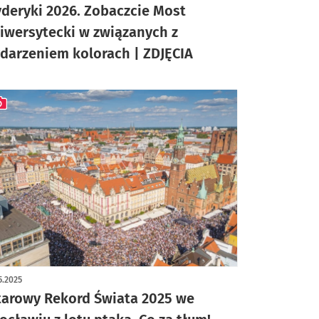
yderyki 2026. Zobaczcie Most
iwersytecki w związanych z
darzeniem kolorach | ZDJĘCIA
ykuł z galerią zdjęć
5.2025
tarowy Rekord Świata 2025 we