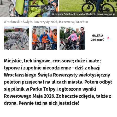
Oleksandr Poliakovsky i Michał Medyński, www.wroclaw.pl
Wrocławskie Święto Rowerzysty 2026, 14 czerwca, Wrocław
GALERIA
286
ZDJĘĆ
Miejskie, trekkingowe, crossowe; duże i małe ;
typowe i zupełnie niecodzienne - dziś z okazji
Wrocławskiego Święta Rowerzysty wielotysięczny
peleton przejechał na ulicach miasta. Potem odbył
się piknik w Parku Tołpy i ogłoszono wyniki
Rowerowego Maja 2026. Zobaczcie zdjęcia, także z
drona. Pewnie też na nich jesteście!