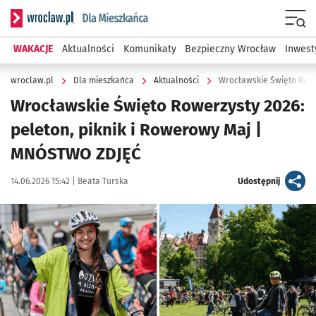
Serwis informacyjny wroclaw.pl podserwis: Dla mieszkańca
Menu
WAKACJE
Aktualności
Komunikaty
Bezpieczny Wrocław
Inwest
wroclaw.pl
Dla mieszkańca
Aktualności
Wrocławskie Święto Rowe
Wrocławskie Święto Rowerzysty 2026:
peleton, piknik i Rowerowy Maj |
MNÓSTWO ZDJĘĆ
Data publikacji:
Autor:
artykuł
14.06.2026 15:42 |
Beata Turska
Udostępnij
Kliknij, aby zobaczyć galerię
Kliknij, aby powiększyć