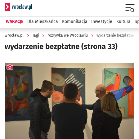
Serwis informacyjny wroclaw.pl
Menu
WAKACJE
Dla Mieszkańca
Komunikacja
Inwestycje
Kultura
Sp
wroclaw.pl
Tagi
rozrywka we Wrocławiu
wydarzenie bezpłatne
wydarzenie bezpłatne
(strona 33)