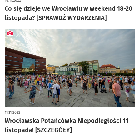
18.11.2022
Co się dzieje we Wrocławiu w weekend 18-20
listopada? [SPRAWDŹ WYDARZENIA]
artykuł z galerią zdjęć
11.11.2022
Wrocławska Potańcówka Niepodległości 11
listopada! [SZCZEGÓŁY]