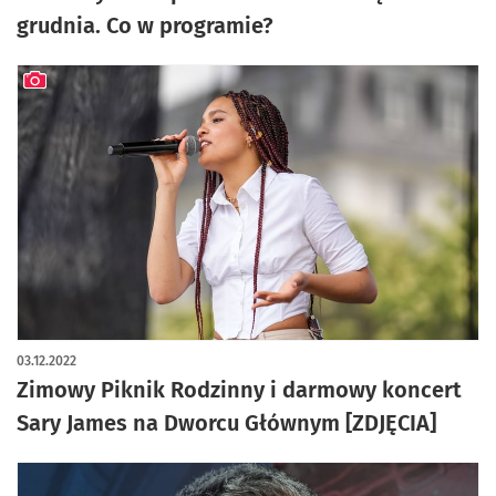
grudnia. Co w programie?
artykuł z galerią zdjęć
03.12.2022
Zimowy Piknik Rodzinny i darmowy koncert
Sary James na Dworcu Głównym [ZDJĘCIA]