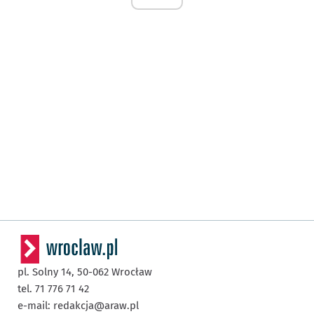
pl. Solny 14,
50-062
Wrocław
tel. 71 776 71 42
e-mail:
redakcja@araw.pl