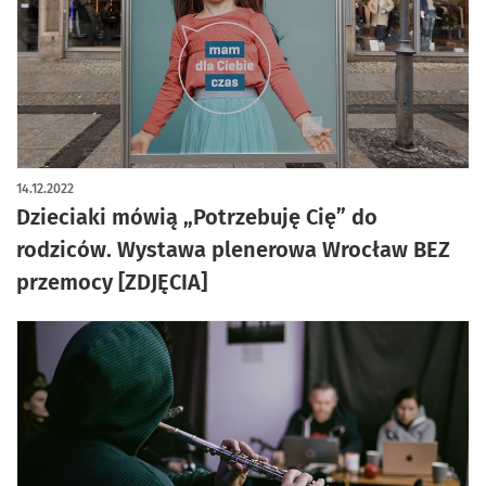
artykuł z galerią zdjęć
14.12.2022
Dzieciaki mówią „Potrzebuję Cię” do
rodziców. Wystawa plenerowa Wrocław BEZ
przemocy [ZDJĘCIA]