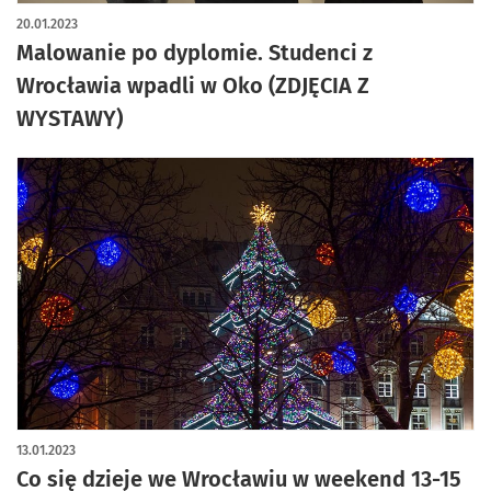
artykuł z galerią zdjęć
20.01.2023
Malowanie po dyplomie. Studenci z
Wrocławia wpadli w Oko (ZDJĘCIA Z
WYSTAWY)
13.01.2023
Co się dzieje we Wrocławiu w weekend 13-15