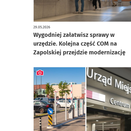
artykuł z galerią zdjęć
29.05.2026
Wygodniej załatwisz sprawy w
urzędzie. Kolejna część COM na
Zapolskiej przejdzie modernizację