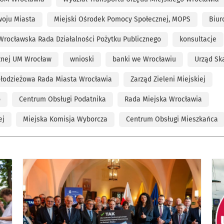
woju Miasta
Miejski Ośrodek Pomocy Społecznej, MOPS
Biur
Wrocławska Rada Działalności Pożytku Publicznego
konsultacje
cznej UM Wrocław
wnioski
banki we Wrocławiu
Urząd Sk
łodzieżowa Rada Miasta Wrocławia
Zarząd Zieleni Miejskiej
o
Centrum Obsługi Podatnika
Rada Miejska Wrocławia
ej
Miejska Komisja Wyborcza
Centrum Obsługi Mieszkańca