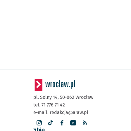
pl. Solny 14,
50-062
Wrocław
tel. 71 776 71 42
e-mail:
redakcja@araw.pl