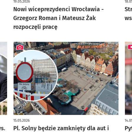
19.05.2026
18.0
Nowi wiceprezydenci Wrocławia -
St
Grzegorz Roman i Mateusz Żak
ws
rozpoczęli pracę
artykuł z galerią zdjęć
15.05.2026
14.0
s.
Pl. Solny będzie zamknięty dla aut i
Py