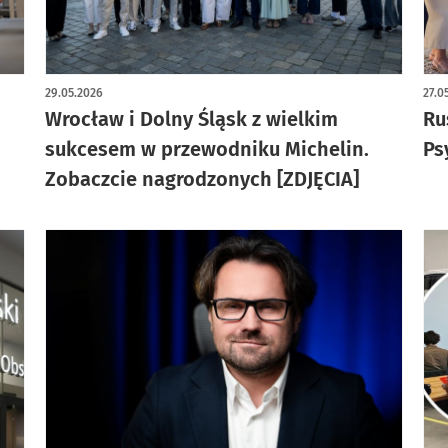
artykuł z galerią zdjęć
29.05.2026
27.0
Wrocław i Dolny Śląsk z wielkim
Ru
sukcesem w przewodniku Michelin.
Ps
Zobaczcie nagrodzonych [ZDJĘCIA]