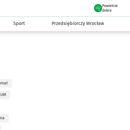
claw.pl
Powietrze
we Wrocławiu
dobre
Sport
Przedsiębiorczy Wrocław
omat
h UM
jna