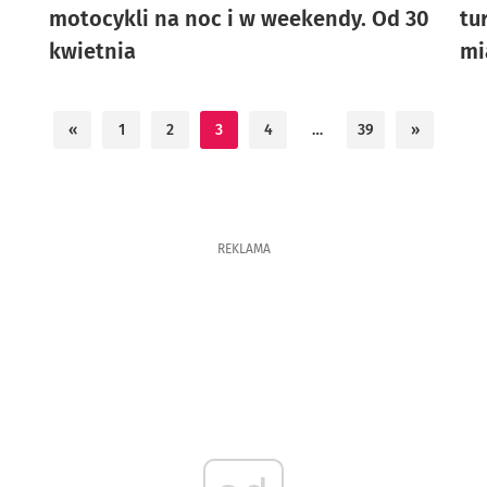
motocykli na noc i w weekendy. Od 30
tu
kwietnia
mi
«
1
2
3
4
…
39
»
REKLAMA