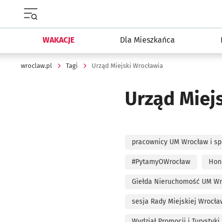
Menu główne portalu wroclaw.pl
WAKACJE
Dla Mieszkańca
wroclaw.pl
Tagi
Urząd Miejski Wrocławia
Urząd Miej
pracownicy UM Wrocław i sp
#PytamyOWrocław
Hon
Giełda Nieruchomość UM Wr
sesja Rady Miejskiej Wrocła
Wydział Promocji i Turystyk