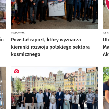
31.05.2026
30.0
iu
Powstał raport, który wyznacza
Ut
kierunki rozwoju polskiego sektora
Ma
kosmicznego
Ak