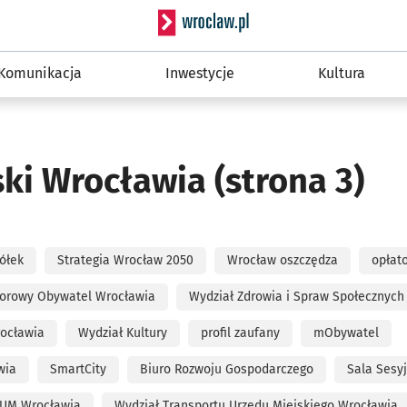
Serwis informacyjny wro
Komunikacja
Inwestycje
Kultura
ski Wrocławia
(strona 3)
ółek
Strategia Wrocław 2050
Wrocław oszczędza
opłat
orowy Obywatel Wrocławia
Wydział Zdrowia i Spraw Społecznyc
ocławia
Wydział Kultury
profil zaufany
mObywatel
wia
SmartCity
Biuro Rozwoju Gospodarczego
Sala Sesy
i UM Wrocławia
Wydział Transportu Urzędu Miejskiego Wrocławia