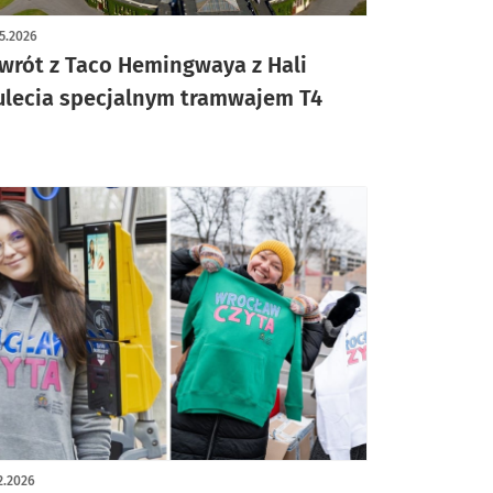
5.2026
wrót z Taco Hemingwaya z Hali
ulecia specjalnym tramwajem T4
2.2026