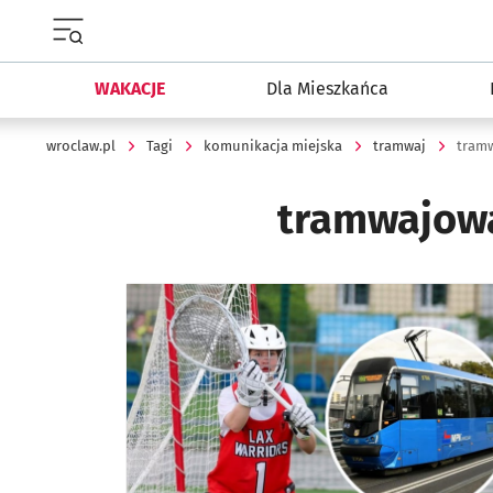
Menu główne portalu wroclaw.pl
WAKACJE
Dla Mieszkańca
wroclaw.pl
Tagi
komunikacja miejska
tramwaj
tramw
tramwajowa