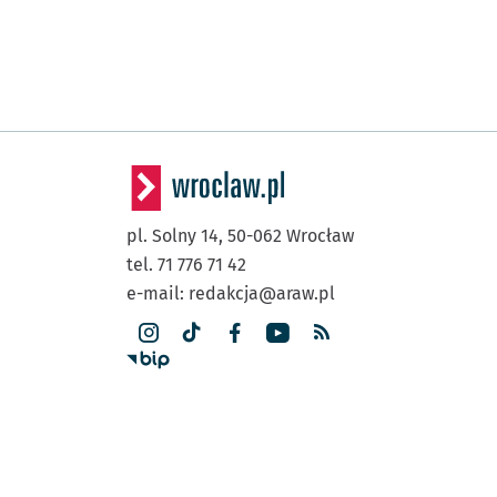
pl. Solny 14,
50-062
Wrocław
tel. 71 776 71 42
e-mail:
redakcja@araw.pl