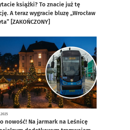
ytacie książki? To znacie już tę
cję. A teraz wygracie bluzę „Wrocław
yta” [ZAKOŃCZONY]
2.2025
to nowość! Na jarmark na Leśnicę