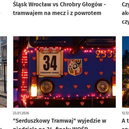
Śląsk Wrocław vs Chrobry Głogów -
Cz
e
tramwajem na mecz i z powrotem
ak
cz
23.01.2026
12.1
"Serduszkowy Tramwaj" wyjedzie w
A 