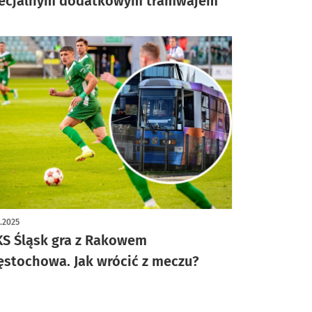
ecjalnym dodatkowym tramwajem
2.2025
S Śląsk gra z Rakowem
ęstochowa. Jak wrócić z meczu?