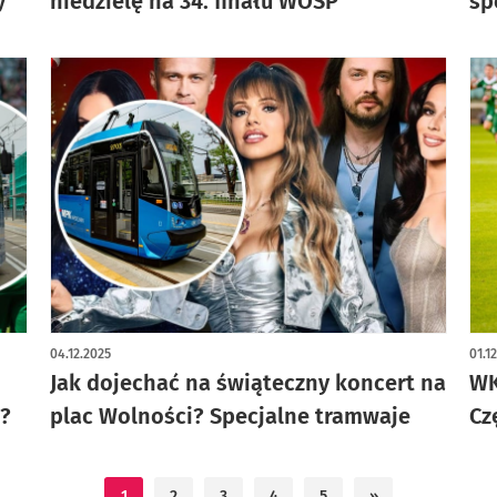
y
niedzielę na 34. finału WOŚP
sp
04.12.2025
01.1
Jak dojechać na świąteczny koncert na
WK
u?
plac Wolności? Specjalne tramwaje
Cz
1
2
3
4
5
»