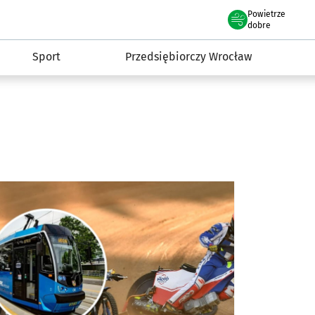
claw.pl
Powietrze
we Wrocławiu
dobre
Sport
Przedsiębiorczy Wrocław