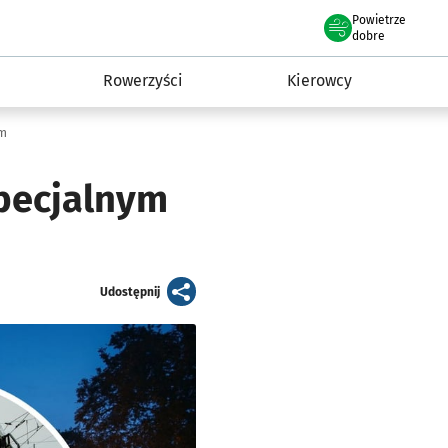
Powietrze
we Wrocławiu
munikacja
dobre
Rowerzyści
Kierowcy
em
specjalnym
artykuł
Udostępnij