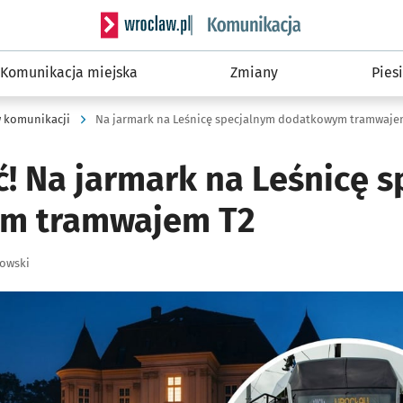
Serwis informacyjny wroclaw.pl podserwis: Ko
Komunikacja miejska
Zmiany
Piesi
 komunikacji
Na jarmark na Leśnicę specjalnym dodatkowym tramwaj
ć! Na jarmark na Leśnicę 
m tramwajem T2
łowski