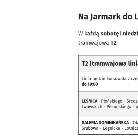
Na Jarmark do L
W każdą
sobotę i niedz
tramwajowa
T2
.
T2
(tramwajowa lini
Linia będzie kursowała z cz
do 19:00
LEŚNICA -
Płońskiego - Średz
Lwowskich - Piłsudskiego - p
GALERIA DOMINIKAŃSKA
- Oł
Śrubowa - Legnicka - Lotnic