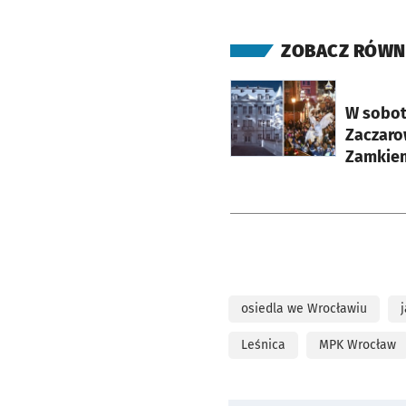
ZOBACZ RÓWN
otworzy się w nowej ka
W sobot
Zaczaro
Zamkiem
osiedla we Wrocławiu
Leśnica
MPK Wrocław