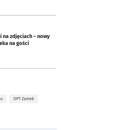
e
i na zdjęciach – nowy
eka na gości
iu
OPT Zamek