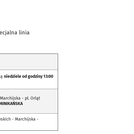
cjalna linia
dą
niedziele od godziny 13:00
archijska - pl. Orląt
MINIKAŃSKA
wskich - Marchijska -