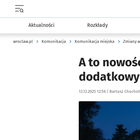
Menu główne portalu wroclaw.pl
Aktualności
Rozkłady
wroclaw.pl
Komunikacja
Komunikacja miejska
Zmiany w
A to nowoś
dodatkowy
Data publikacji:
Autor:
12.12.2025 12:56 |
Bartosz Chocho
Kliknij, aby powiększyć