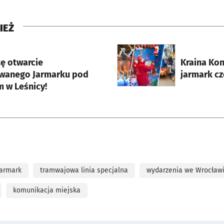
IEŻ
rcie
otworzy się w nowej karci
ę otwarcie
Kraina Kon
wanego Jarmarku pod
jarmark cz
 w Leśnicy!
jarmark
tramwajowa linia specjalna
wydarzenia we Wrocław
komunikacja miejska