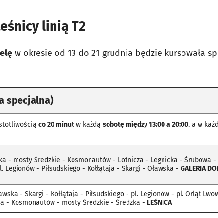
eśnicy linią T2
ielę
w okresie od 13 do 21 grudnia będzie kursowała spe
a specjalna)
ęstotliwością
co 20 minut
w każdą
sobotę między 13:00 a 20:00
, a w każ
ka - mosty Średzkie - Kosmonautów - Lotnicza - Legnicka - Śrubowa - M
l. Legionów - Piłsudskiego - Kołłątaja - Skargi - Oławska -
GALERIA DO
awska - Skargi - Kołłątaja - Piłsudskiego - pl. Legionów - pl. Orląt Lwo
za - Kosmonautów - mosty Średzkie - Średzka -
LEŚNICA