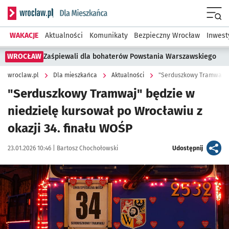
Serwis informacyjny wroclaw.pl podserwis: Dla mieszkańca
Menu
WAKACJE
Aktualności
Komunikaty
Bezpieczny Wrocław
Inwest
WROCŁAW
Zaśpiewali dla bohaterów Powstania Warszawskiego
wroclaw.pl
Dla mieszkańca
Aktualności
"Serduszkowy Tramwaj" w
"Serduszkowy Tramwaj" będzie w
niedzielę kursował po Wrocławiu z
okazji 34. finału WOŚP
Data publikacji:
Autor:
artykuł
23.01.2026 10:46 |
Bartosz Chochołowski
Udostępnij
Kliknij, aby powiększyć