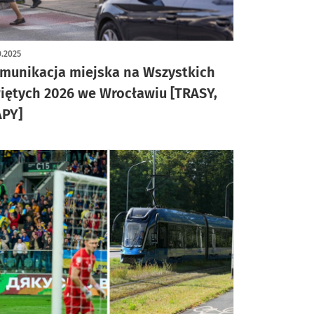
ykuł z galerią zdjęć
0.2025
munikacja miejska na Wszystkich
iętych 2026 we Wrocławiu [TRASY,
PY]