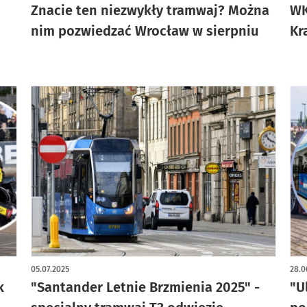
Znacie ten niezwykły tramwaj? Można
WK
nim pozwiedzać Wrocław w sierpniu
Kr
05.07.2025
28.0
k
"Santander Letnie Brzmienia 2025" -
"U