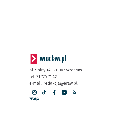
pl. Solny 14,
50-062
Wrocław
tel. 71 776 71 42
e-mail:
redakcja@araw.pl