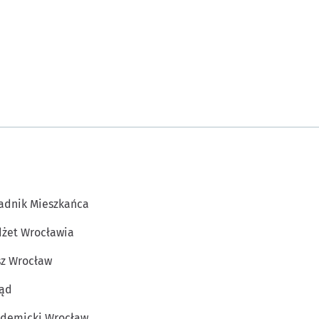
adnik Mieszkańca
żet Wrocławia
z Wrocław
ąd
demicki Wrocław