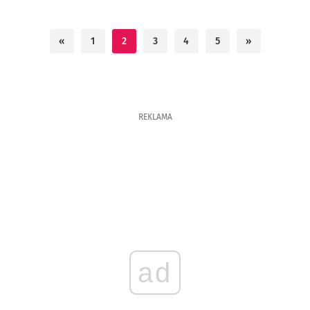
«
1
2
3
4
5
»
REKLAMA
ad