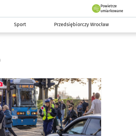
claw.pl
Powietrze
we Wrocławiu
umiarkowane
Sport
Przedsiębiorczy Wrocław
)