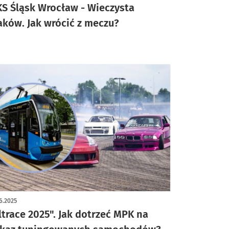
S Śląsk Wrocław - Wieczysta
aków. Jak wrócić z meczu?
6.2025
ltrace 2025". Jak dotrzeć MPK na