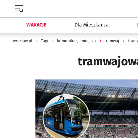
Menu główne portalu wroclaw.pl
WAKACJE
Dla Mieszkańca
wroclaw.pl
Tagi
komunikacja miejska
tramwaj
tramw
tramwajowa