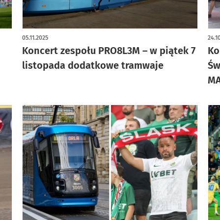
art
05.11.2025
24.1
Koncert zespołu PRO8L3M – w piątek 7
Ko
listopada dodatkowe tramwaje
Św
MA