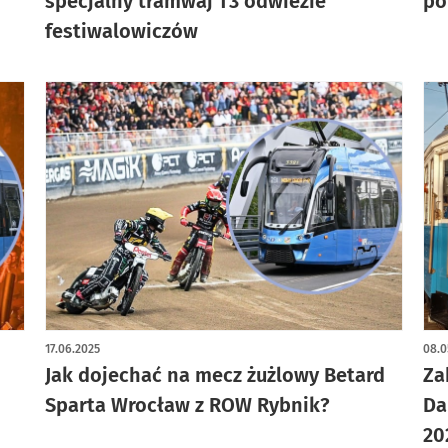
specjalny tramwaj T3 odwiezie
po
festiwalowiczów
17.06.2025
08.0
Jak dojechać na mecz żużlowy Betard
Za
Sparta Wrocław z ROW Rybnik?
Da
20