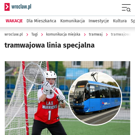
Serwis informacyjny wroclaw.pl
Menu
WAKACJE
Dla Mieszkańca
Komunikacja
Inwestycje
Kultura
Sp
wroclaw.pl
Tagi
komunikacja miejska
tramwaj
tramwajowa li
tramwajowa linia specjalna