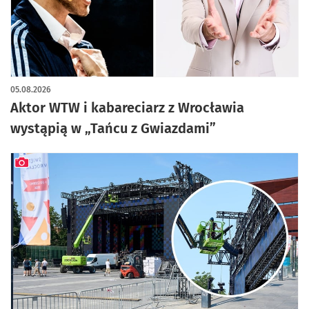
artykuł z galerią zdjęć
05.08.2026
Aktor WTW i kabareciarz z Wrocławia
wystąpią w „Tańcu z Gwiazdami”