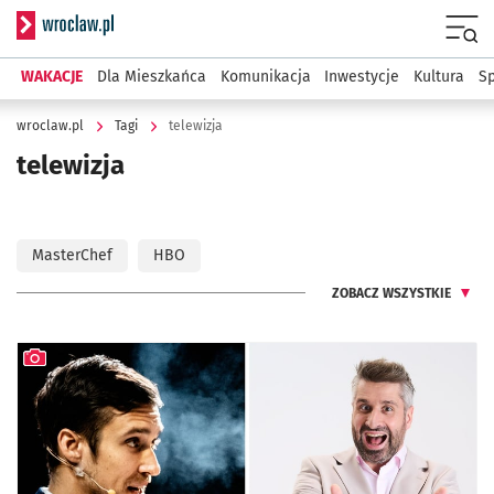
Serwis informacyjny wroclaw.pl
Menu
WAKACJE
Dla Mieszkańca
Komunikacja
Inwestycje
Kultura
Sp
wroclaw.pl
Tagi
telewizja
telewizja
MasterChef
HBO
ZOBACZ WSZYSTKIE