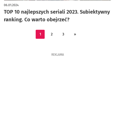
artykuł z galerią zdjęć
06.01.2024
TOP 10 najlepszych seriali 2023. Subiektywny
ranking. Co warto obejrzeć?
1
2
3
»
REKLAMA