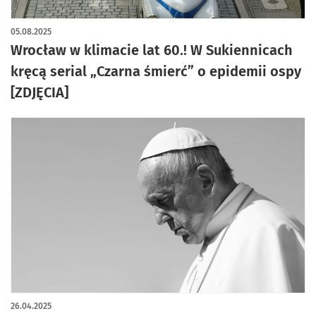
artykuł z galerią zdjęć
05.08.2025
Wrocław w klimacie lat 60.! W Sukiennicach
kręcą serial „Czarna śmierć” o epidemii ospy
[ZDJĘCIA]
26.04.2025