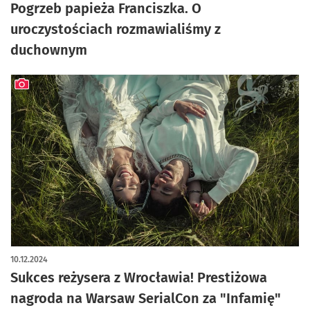
Pogrzeb papieża Franciszka. O
uroczystościach rozmawialiśmy z
duchownym
artykuł z galerią zdjęć
10.12.2024
Sukces reżysera z Wrocławia! Prestiżowa
nagroda na Warsaw SerialCon za "Infamię"