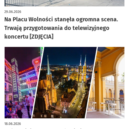
artykuł z galerią zdjęć
29.06.2026
Na Placu Wolności stanęła ogromna scena.
Trwają przygotowania do telewizyjnego
koncertu [ZDJĘCIA]
18.06.2026