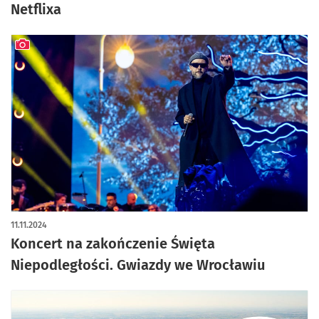
Netflixa
artykuł z galerią zdjęć
11.11.2024
Koncert na zakończenie Święta
Niepodległości. Gwiazdy we Wrocławiu