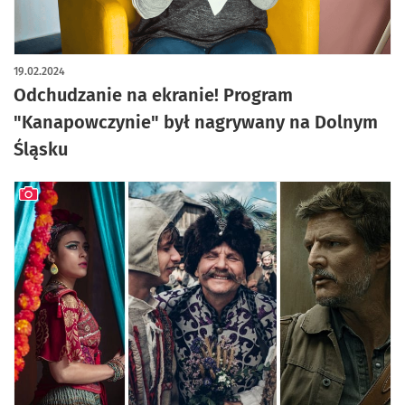
artykuł z galerią zdjęć
19.02.2024
Odchudzanie na ekranie! Program
"Kanapowczynie" był nagrywany na Dolnym
Śląsku