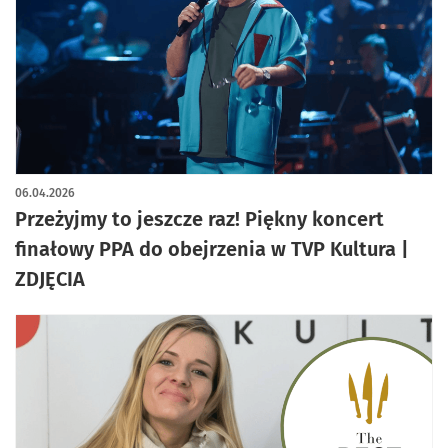
artykuł z galerią zdjęć
06.04.2026
Przeżyjmy to jeszcze raz! Piękny koncert
finałowy PPA do obejrzenia w TVP Kultura |
ZDJĘCIA