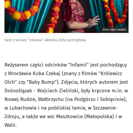
Piotr Litwic/Netflix
Kadr z serialu "Infamia". Aktorka Zofia Jastrzębska
Reżyserem części odcinków "Infamii" jest pochodzący
z Wrocławia Kuba Czekaj (znany z filmów "Królewicz
Olch" czy "Baby Bump"). Zdjęcia, których autorem jest
Dolnoślązak - Wojciech Zieliński, były kręcone m.in. w
Nowej Rudzie, Wałbrzychu (na Podgórzu i Sobięcinie),
w Lubachowie i na pobliskiej tamie, w Szczawnie-
Zdroju, a także we wsi Maszkowice (Małopolska) i w
Walii.