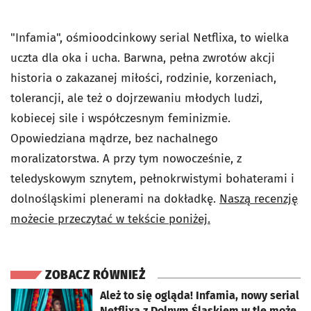
"Infamia", ośmioodcinkowy serial Netflixa, to wielka
uczta dla oka i ucha. Barwna, pełna zwrotów akcji
historia o zakazanej miłości, rodzinie, korzeniach,
tolerancji, ale też o dojrzewaniu młodych ludzi,
kobiecej sile i współczesnym feminizmie.
Opowiedziana mądrze, bez nachalnego
moralizatorstwa. A przy tym nowocześnie, z
teledyskowym sznytem, pełnokrwistymi bohaterami i
dolnośląskimi plenerami na dokładkę.
Naszą recenzję
możecie przeczytać w tekście poniżej.
ZOBACZ RÓWNIEŻ
otworzy się w nowej karcie
Ależ to się ogląda! Infamia, nowy serial
Netflixa z Dolnym Śląskiem w tle może