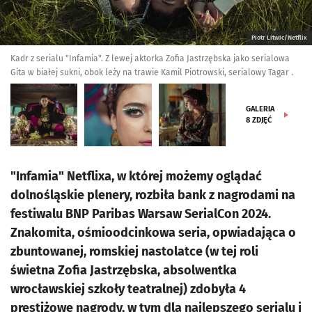
Piotr Litwic/Netflix
Kadr z serialu "Infamia". Z lewej aktorka Zofia Jastrzębska jako serialowa
Gita w białej sukni, obok leży na trawie Kamil Piotrowski, serialowy Tagar .
GALERIA
8
ZDJĘĆ
"Infamia" Netflixa, w której możemy oglądać
dolnośląskie plenery, rozbiła bank z nagrodami na
festiwalu BNP Paribas Warsaw SerialCon 2024.
Znakomita, ośmioodcinkowa seria, opwiadająca o
zbuntowanej, romskiej nastolatce (w tej roli
świetna Zofia Jastrzębska, absolwentka
wrocławskiej szkoły teatralnej) zdobyła 4
prestiżowe nagrody, w tym dla najlepszego serialu i