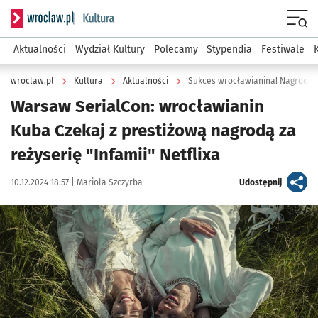
Serwis informacyjny wroclaw.pl podserwis: Kultura
Menu
Aktualności
Wydział Kultury
Polecamy
Stypendia
Festiwale
wroclaw.pl
Kultura
Aktualności
Sukces wrocławianina! Nagroda 
Warsaw SerialCon: wrocławianin
Kuba Czekaj z prestiżową nagrodą za
reżyserię "Infamii" Netflixa
Data publikacji:
Autor:
artykuł
10.12.2024 18:57 |
Mariola Szczyrba
Udostępnij
Kliknij, aby zobaczyć galerię