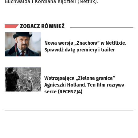
Buchwalda i Kordiana Kądzieli (Netflix).
ZOBACZ RÓWNIEŻ
otworzy się w nowej karcie
Nowa wersja „Znachora” w Netflixie.
Sprawdź datę premiery i trailer
otworzy się w nowej karcie
Wstrząsająca „Zielona granica”
Agnieszki Holland. Ten film rozrywa
serce (RECENZJA)