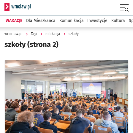
Serwis informacyjny wroclaw.pl
Menu
WAKACJE
Dla Mieszkańca
Komunikacja
Inwestycje
Kultura
Sp
wroclaw.pl
Tagi
edukacja
szkoły
szkoły
(strona 2)