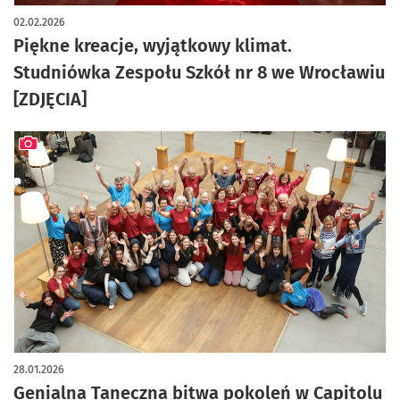
artykuł z galerią zdjęć
02.02.2026
Piękne kreacje, wyjątkowy klimat.
Studniówka Zespołu Szkół nr 8 we Wrocławiu
[ZDJĘCIA]
artykuł z galerią zdjęć
28.01.2026
Genialna Taneczna bitwa pokoleń w Capitolu