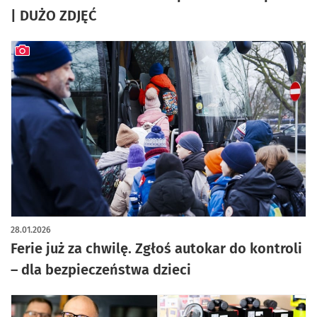
| DUŻO ZDJĘĆ
artykuł z galerią zdjęć
28.01.2026
Ferie już za chwilę. Zgłoś autokar do kontroli
– dla bezpieczeństwa dzieci