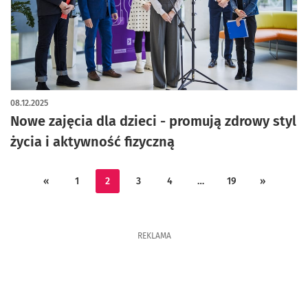
artykuł z galerią zdjęć
08.12.2025
Nowe zajęcia dla dzieci - promują zdrowy styl
życia i aktywność fizyczną
«
1
2
3
4
…
19
»
REKLAMA