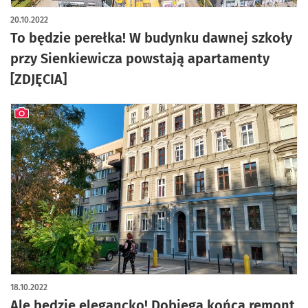
artykuł z galerią zdjęć
20.10.2022
To będzie perełka! W budynku dawnej szkoły
przy Sienkiewicza powstają apartamenty
[ZDJĘCIA]
artykuł z galerią zdjęć
18.10.2022
Ale będzie elegancko! Dobiega końca remont