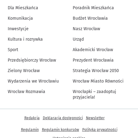
Dla Mieszkańca
Poradnik Mieszkańca
Komunikacja
Budżet Wrocławia
Inwestycje
Nasz Wrocław
Kultura i rozrywka
Urząd
Sport
Akademicki Wrocław
Przedsiębiorczy Wrocław
Prezydent Wrocławia
Zielony Wrocław
Strategia Wrocław 2050
Wydarzenia we Wrocławiu
Wrocław Miasto Równości
Wrocław Rozmawia
Wrocłapki – zaadoptuj
przyjaciela!
Inne informacje
Redakcja
Deklaracja dostępności
Newsletter
Regulamin
Regulamin konkursów
Polityka prywatności