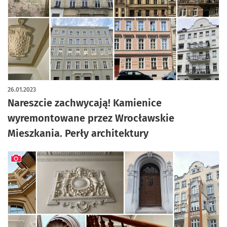
artykuł z galerią zdjęć
26.01.2023
Nareszcie zachwycają! Kamienice
wyremontowane przez Wrocławskie
Mieszkania. Perły architektury