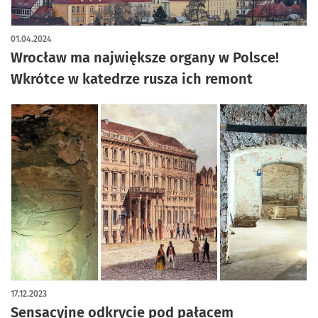
artykuł z galerią zdjęć
01.04.2024
Wrocław ma największe organy w Polsce!
Wkrótce w katedrze rusza ich remont
17.12.2023
Sensacyjne odkrycie pod pałacem