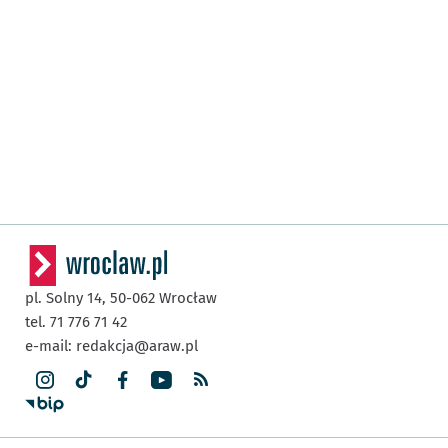
pl. Solny 14,
50-062
Wrocław
tel. 71 776 71 42
e-mail:
redakcja@araw.pl