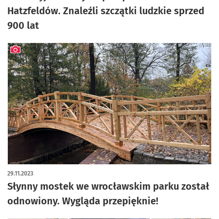
Hatzfeldów. Znaleźli szczątki ludzkie sprzed
900 lat
artykuł z galerią zdjęć
29.11.2023
Słynny mostek we wrocławskim parku został
odnowiony. Wygląda przepięknie!