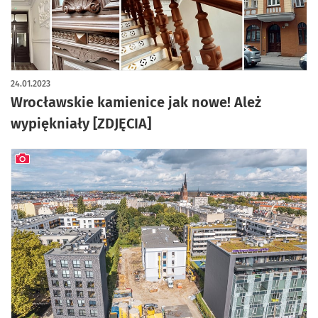
artykuł z galerią zdjęć
24.01.2023
Wrocławskie kamienice jak nowe! Ależ
wypiękniały [ZDJĘCIA]