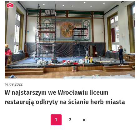
artykuł z galerią zdjęć
14.09.2022
W najstarszym we Wrocławiu liceum
restaurują odkryty na ścianie herb miasta
1
2
»