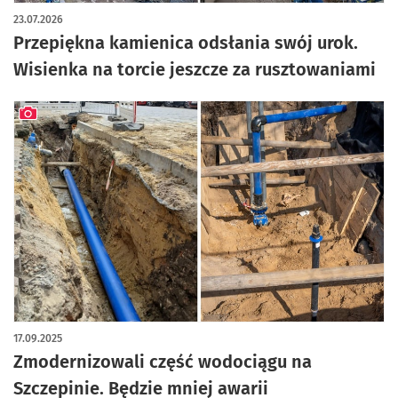
artykuł z galerią zdjęć
23.07.2026
Przepiękna kamienica odsłania swój urok.
Wisienka na torcie jeszcze za rusztowaniami
artykuł z galerią zdjęć
17.09.2025
Zmodernizowali część wodociągu na
Szczepinie. Będzie mniej awarii