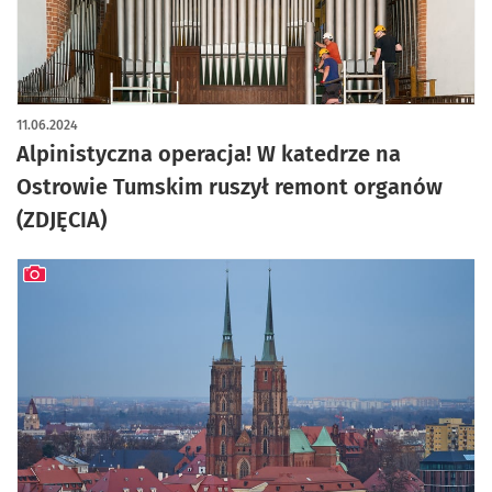
artykuł z galerią zdjęć
11.06.2024
Alpinistyczna operacja! W katedrze na
Ostrowie Tumskim ruszył remont organów
(ZDJĘCIA)