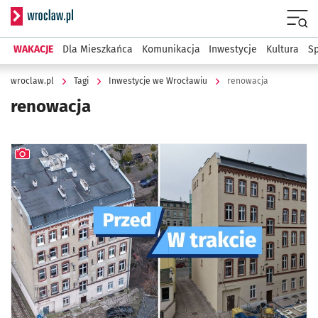
Serwis informacyjny wroclaw.pl
Menu
WAKACJE
Dla Mieszkańca
Komunikacja
Inwestycje
Kultura
Sp
wroclaw.pl
Tagi
Inwestycje we Wrocławiu
renowacja
renowacja