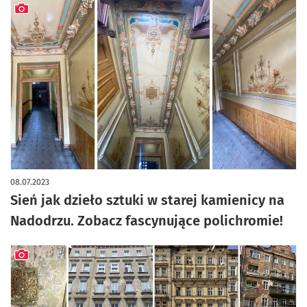
artykuł z galerią zdjęć
08.07.2023
Sień jak dzieło sztuki w starej kamienicy na
Nadodrzu. Zobacz fascynujące polichromie!