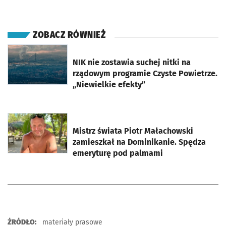
ZOBACZ RÓWNIEŻ
otworzy się w nowej karcie
NIK nie zostawia suchej nitki na
rządowym programie Czyste Powietrze.
„Niewielkie efekty”
otworzy się w nowej karcie
Mistrz świata Piotr Małachowski
zamieszkał na Dominikanie. Spędza
emeryturę pod palmami
ŹRÓDŁO:
materiały prasowe