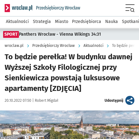
Serwis informacyjny wroclaw.pl podserwis: Strategia rozwo
Menu
Aktualności
Strategia
Miasto
Przedsiębiorca
Nauka
Spotkan
SPORT
Panthers Wrocław - Vienna Wikings 34:31
wroclaw.pl
Przedsiębiorczy Wrocław
Aktualności
To będzie perełka! W budynku dawnej
Wyższej Szkoły Filologicznej przy
Sienkiewicza powstają luksusowe
apartamenty [ZDJĘCIA]
Data publikacji:
Autor:
artykuł
20.10.2022 07:50 |
Robert Migdał
Udostępnij
Kliknij, aby zobaczyć galerię