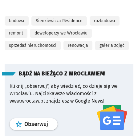
budowa
Sienkiewicza Résidence
rozbudowa
remont
deweloperzy we Wrocławiu
sprzedaż nieruchomości
renowacja
galeria zdjęć
BĄDŹ NA BIEŻĄCO Z WROCŁAWIEM!
Kliknij „obserwuj”, aby wiedzieć, co dzieje się we
Wrocławiu.
Najciekawsze wiadomości z
www.wroclaw.pl znajdziesz w Google News!
profil
google news
serwisu wroclaw
Obserwuj