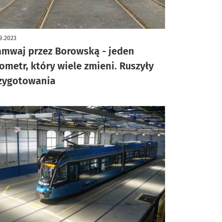
ykuł z galerią zdjęć
9.2023
amwaj przez Borowską - jeden
lometr, który wiele zmieni. Ruszyły
zygotowania