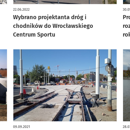
artykuł z galerią zdjęć
22.06.2022
30.0
Wybrano projektanta dróg i
Pr
chodników do Wrocławskiego
ro
Centrum Sportu
ro
09.09.2021
28.0