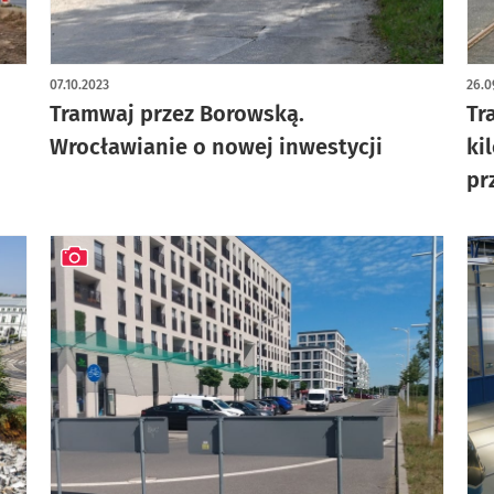
artykuł z galerią zdjęć
art
07.10.2023
26.0
o
Tramwaj przez Borowską.
Tr
Wrocławianie o nowej inwestycji
ki
pr