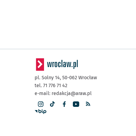
pl. Solny 14,
50-062
Wrocław
tel. 71 776 71 42
e-mail:
redakcja@araw.pl