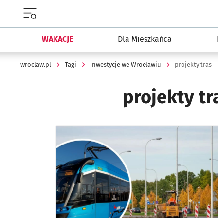
Menu główne portalu wroclaw.pl
WAKACJE
Dla Mieszkańca
wroclaw.pl
Tagi
Inwestycje we Wrocławiu
projekty tras
projekty tr