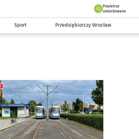
claw.pl
Powietrze
we Wrocławiu
umiarkowane
Sport
Przedsiębiorczy Wrocław