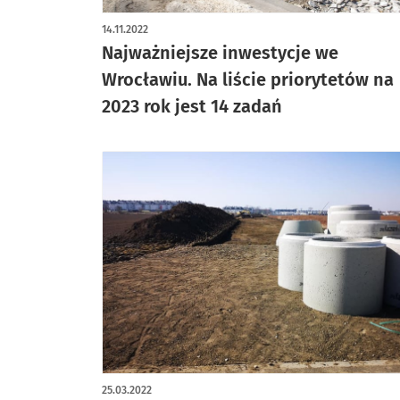
artykuł z galerią zdjęć
14.11.2022
Najważniejsze inwestycje we
Wrocławiu. Na liście priorytetów na
2023 rok jest 14 zadań
25.03.2022