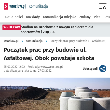
Serwis informacyjny wroclaw.pl podserwis: Komunikacja
Menu
Aktualności
Rozkłady
Komunikacja miejska
Zmiany
Piesi
Row
WROCŁAW
Stadion na Brochowie z nowym zapleczem dla
sportowców | ZDJĘCIA
wroclaw.pl
Komunikacja
Początek prac przy budowie ul. Asfaltowej. 
Początek prac przy budowie ul.
Asfaltowej. Obok powstaje szkoła
Data publikacji:
Autor:
25.03.2022 12:02 |
Redakcja www.wroclaw.pl
|
artykuł
Udostępnij
aktualizacja:
4 lata temu, 27.03.2022
Kliknij, aby powiększyć