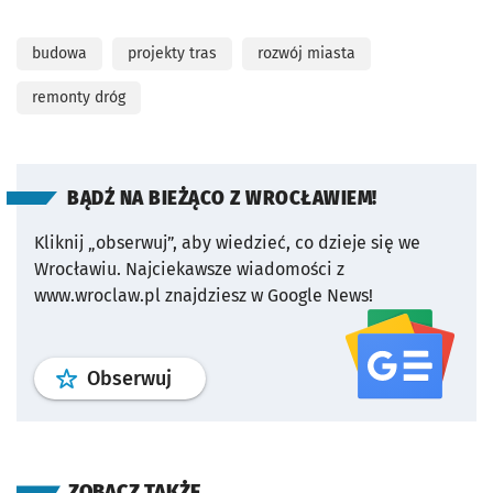
budowa
projekty tras
rozwój miasta
remonty dróg
BĄDŹ NA BIEŻĄCO Z WROCŁAWIEM!
Kliknij „obserwuj”, aby wiedzieć, co dzieje się we
Wrocławiu.
Najciekawsze wiadomości z
www.wroclaw.pl znajdziesz w Google News!
profil
google news
serwisu wroclaw
Obserwuj
ZOBACZ TAKŻE