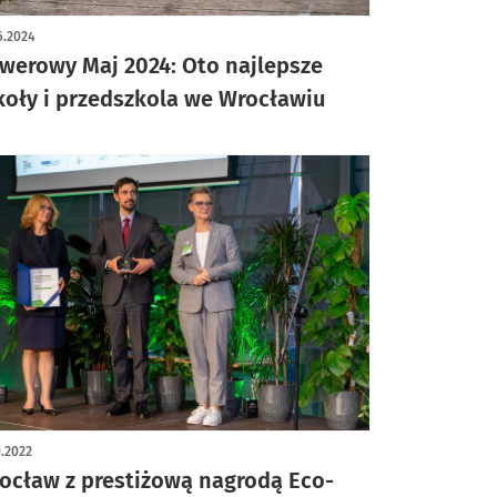
ykuł z galerią zdjęć
6.2024
werowy Maj 2024: Oto najlepsze
koły i przedszkola we Wrocławiu
0.2022
ocław z prestiżową nagrodą Eco-