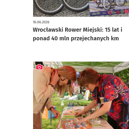
artykuł z galerią zdjęć
16.06.2026
Wrocławski Rower Miejski: 15 lat i
ponad 40 mln przejechanych km