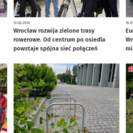
artykuł z galerią zdjęć
12.06.2026
16.0
Wrocław rozwija zielone trasy
Eu
rowerowe. Od centrum po osiedla
Wr
powstaje spójna sieć połączeń
mi