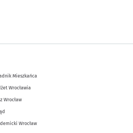
adnik Mieszkańca
żet Wrocławia
z Wrocław
ąd
demicki Wrocław