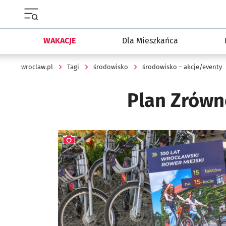
Menu główne portalu wroclaw.pl
WAKACJE
Dla Mieszkańca
wroclaw.pl
Tagi
środowisko
środowisko – akcje/eventy
Plan Zrówn