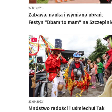
artykuł z galerią zdjęć
27.05.2025
Zabawa, nauka i wymiana ubrań.
Festyn "Dbam to mam" na Szczepini
artykuł z galerią zdjęć
23.09.2023
Mnóstwo radości i uśmiechu! Tak