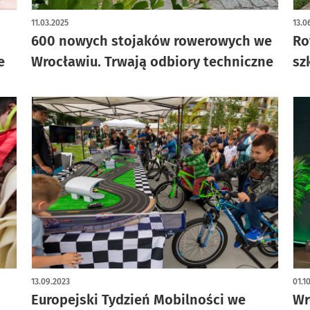
art
11.03.2025
13.0
600 nowych stojaków rowerowych we
Ro
e
Wrocławiu. Trwają odbiory techniczne
sz
13.09.2023
01.1
Europejski Tydzień Mobilności we
Wr