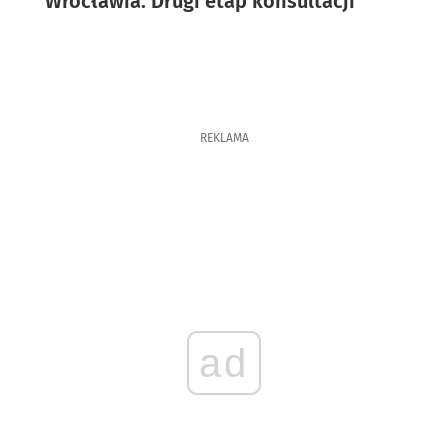
Wrocławia. Drugi etap konsultacji
REKLAMA
ad