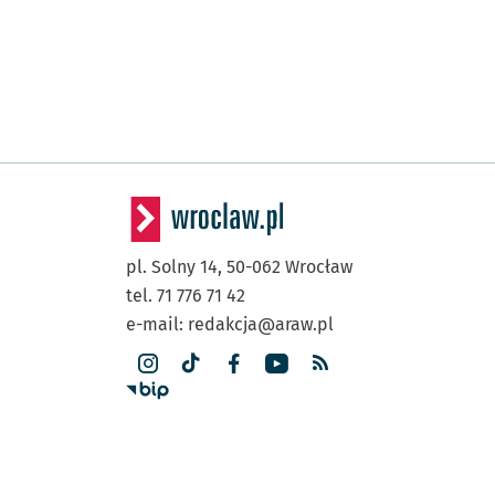
pl. Solny 14,
50-062
Wrocław
tel. 71 776 71 42
e-mail:
redakcja@araw.pl