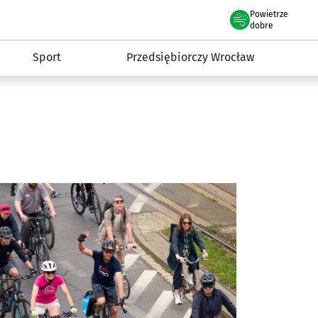
claw.pl
Powietrze
we Wrocławiu
dobre
Sport
Przedsiębiorczy Wrocław