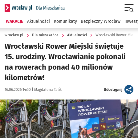
Serwis informacyjny wroclaw.pl podserwis: Dla mieszkańca
Menu
WAKACJE
Aktualności
Komunikaty
Bezpieczny Wrocław
Inwest
wroclaw.pl
Dla mieszkańca
Aktualności
Wrocławski Rower Miejski
Wrocławski Rower Miejski świętuje
15. urodziny. Wrocławianie pokonali
na rowerach ponad 40 milionów
kilometrów!
Data publikacji:
Autor:
artykuł
16.06.2026 14:50 |
Magdalena Talik
Udostępnij
Kliknij, aby zobaczyć galerię