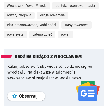
Wrocławski Rower Miejski
polityka rowerowa miasta
rowery miejskie
droga rowerowa
Plan Zrównoważonej Mobilności
trasy rowerowe
rowerzysta
galeria zdjęć
rower
BĄDŹ NA BIEŻĄCO Z WROCŁAWIEM!
Kliknij „obserwuj”, aby wiedzieć, co dzieje się we
Wrocławiu.
Najciekawsze wiadomości z
www.wroclaw.pl znajdziesz w Google News!
profil
google news
serwisu wroclaw
Obserwuj