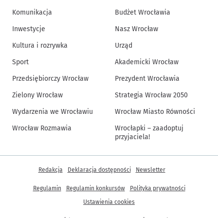
Komunikacja
Budżet Wrocławia
Inwestycje
Nasz Wrocław
Kultura i rozrywka
Urząd
Sport
Akademicki Wrocław
Przedsiębiorczy Wrocław
Prezydent Wrocławia
Zielony Wrocław
Strategia Wrocław 2050
Wydarzenia we Wrocławiu
Wrocław Miasto Równości
Wrocław Rozmawia
Wrocłapki – zaadoptuj
przyjaciela!
Inne informacje
Redakcja
Deklaracja dostępności
Newsletter
Regulamin
Regulamin konkursów
Polityka prywatności
Ustawienia cookies