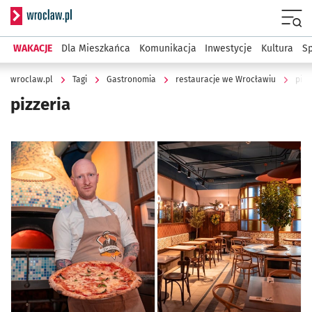
Serwis informacyjny wroclaw.pl
Menu
WAKACJE
Dla Mieszkańca
Komunikacja
Inwestycje
Kultura
Sp
wroclaw.pl
Tagi
Gastronomia
restauracje we Wrocławiu
pizz
pizzeria