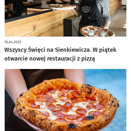
artykuł z galerią zdjęć
10.04.2025
Wszyscy Święci na Sienkiewicza. W piątek
otwarcie nowej restauracji z pizzą