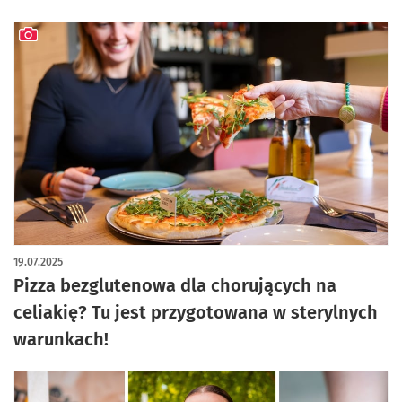
artykuł z galerią zdjęć
19.07.2025
Pizza bezglutenowa dla chorujących na
celiakię? Tu jest przygotowana w sterylnych
warunkach!