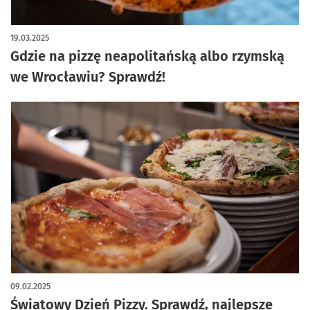
19.03.2025
Gdzie na pizzę neapolitańską albo rzymską
we Wrocławiu? Sprawdź!
09.02.2025
Światowy Dzień Pizzy. Sprawdź, najlepsze