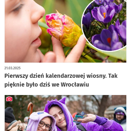
artykuł z galerią zdjęć
21.03.2025
Pierwszy dzień kalendarzowej wiosny. Tak
pięknie było dziś we Wrocławiu