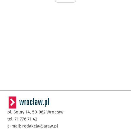
pl. Solny 14,
50-062
Wrocław
tel. 71 776 71 42
e-mail:
redakcja@araw.pl