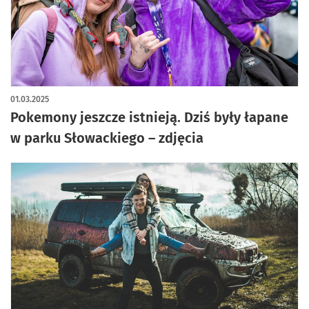
artykuł z galerią zdjęć
01.03.2025
Pokemony jeszcze istnieją. Dziś były łapane
w parku Słowackiego – zdjęcia