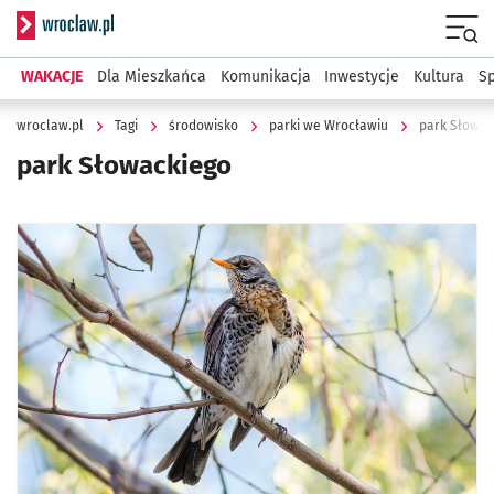
Serwis informacyjny wroclaw.pl
Menu
WAKACJE
Dla Mieszkańca
Komunikacja
Inwestycje
Kultura
Sp
wroclaw.pl
Tagi
środowisko
parki we Wrocławiu
park Słowac
park Słowackiego