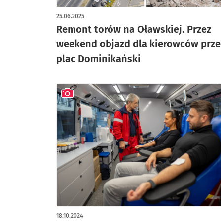
artykuł z galerią zdjęć
25.06.2025
Remont torów na Oławskiej. Przez
weekend objazd dla kierowców prze
plac Dominikański
artykuł z galerią zdjęć
18.10.2024