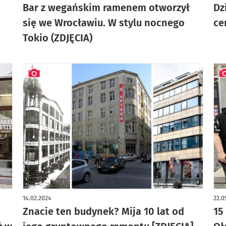
Bar z wegańskim ramenem otworzył
Dz
się we Wrocławiu. W stylu nocnego
ce
Tokio (ZDJĘCIA)
artykuł z galerią zdjęć
art
14.02.2024
22.0
Znacie ten budynek? Mija 10 lat od
15