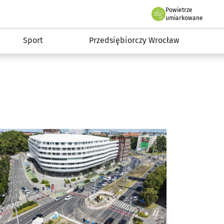
claw.pl
Powietrze
we Wrocławiu
umiarkowane
Sport
Przedsiębiorczy Wrocław