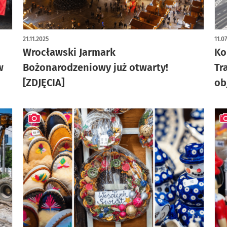
artykuł z galerią zdjęć
21.11.2025
11.0
Wrocławski Jarmark
Ko
w
Bożonarodzeniowy już otwarty!
Tr
[ZDJĘCIA]
ob