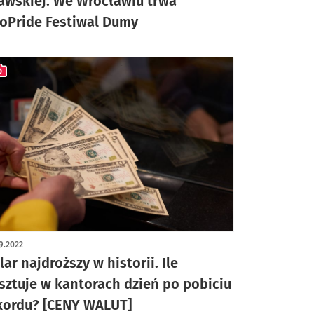
awskiej. We Wrocławiu trwa
oPride Festiwal Dumy
ykuł z galerią zdjęć
9.2022
lar najdroższy w historii. Ile
sztuje w kantorach dzień po pobiciu
kordu? [CENY WALUT]