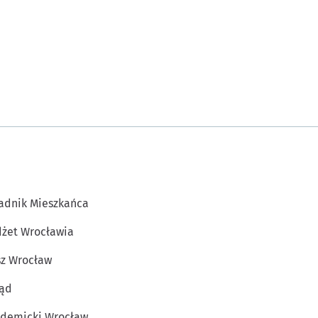
adnik Mieszkańca
żet Wrocławia
z Wrocław
ąd
demicki Wrocław