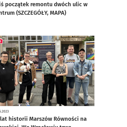
iś początek remontu dwóch ulic w
ntrum (SZCZEGÓŁY, MAPA)
ykuł z galerią zdjęć
5.2023
 lat historii Marszów Równości na