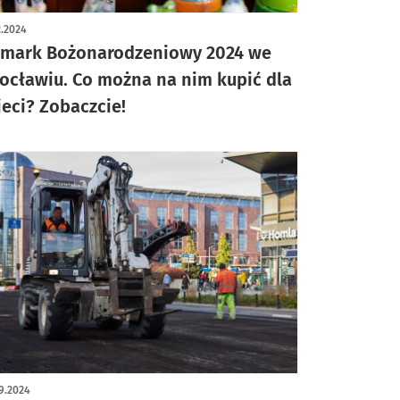
ykuł z galerią zdjęć
2.2024
rmark Bożonarodzeniowy 2024 we
ocławiu. Co można na nim kupić dla
ieci? Zobaczcie!
9.2024