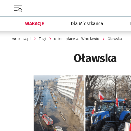
Menu główne portalu wroclaw.pl
WAKACJE
Dla Mieszkańca
wroclaw.pl
Tagi
ulice i place we Wrocławiu
Oławska
Oławska