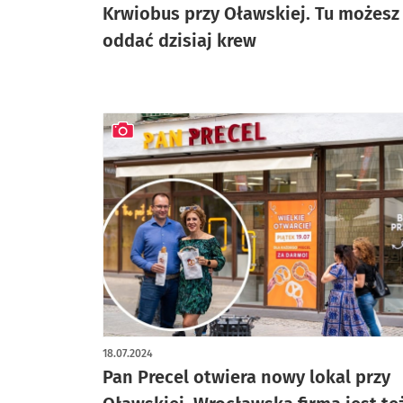
Krwiobus przy Oławskiej. Tu możesz
oddać dzisiaj krew
artykuł z galerią zdjęć
18.07.2024
Pan Precel otwiera nowy lokal przy