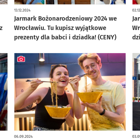
artykuł z galerią zdjęć
art
13.12.2024
02.1
Jarmark Bożonarodzeniowy 2024 we
Ja
z
Wrocławiu. Tu kupisz wyjątkowe
Wr
prezenty dla babci i dziadka! (CENY)
dz
artykuł z galerią zdjęć
06.09.2024
03.0