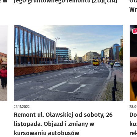
ż w
jego gruntownego remontu [ZDJĘCIA]
Oł
Wr
art
25.11.2022
28.0
Remont ul. Oławskiej od soboty, 26
Do
listopada. Objazd i zmiany w
ko
kursowaniu autobusów
re