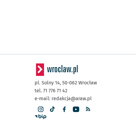
pl. Solny 14,
50-062
Wrocław
tel. 71 776 71 42
e-mail:
redakcja@araw.pl