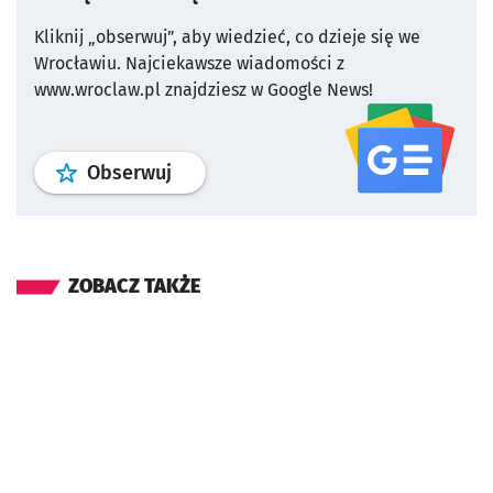
Kliknij „obserwuj”, aby wiedzieć, co dzieje się we
Wrocławiu.
Najciekawsze wiadomości z
www.wroclaw.pl znajdziesz w Google News!
profil
google news
serwisu wroclaw
Obserwuj
ZOBACZ TAKŻE