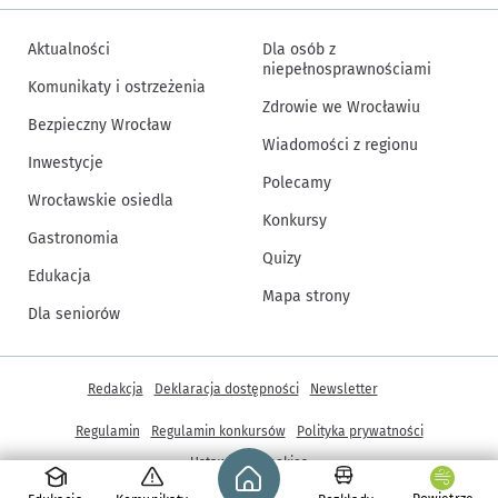
Aktualności
Dla osób z
niepełnosprawnościami
Komunikaty i ostrzeżenia
Zdrowie we Wrocławiu
Bezpieczny Wrocław
Wiadomości z regionu
Inwestycje
Polecamy
Wrocławskie osiedla
Konkursy
Gastronomia
Quizy
Edukacja
Mapa strony
Dla seniorów
Inne informacje
Redakcja
Deklaracja dostępności
Newsletter
Regulamin
Regulamin konkursów
Polityka prywatności
Strona główna - wroclaw.pl
Ustawienia cookies