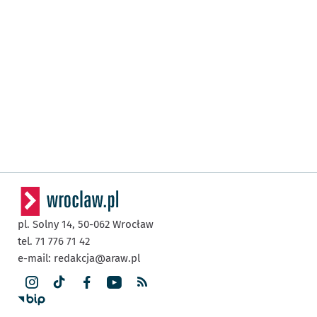
pl. Solny 14,
50-062
Wrocław
tel. 71 776 71 42
e-mail:
redakcja@araw.pl