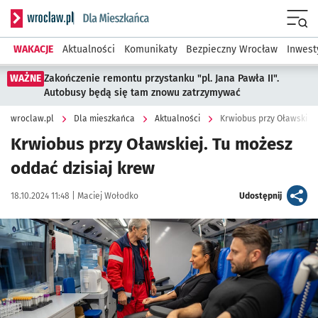
Serwis informacyjny wroclaw.pl podserwis: Dla mieszkańca
Menu
WAKACJE
Aktualności
Komunikaty
Bezpieczny Wrocław
Inwest
WAŻNE
Zakończenie remontu przystanku "pl. Jana Pawła II".
Autobusy będą się tam znowu zatrzymywać
wroclaw.pl
Dla mieszkańca
Aktualności
Krwiobus przy Oławskiej.
Krwiobus przy Oławskiej. Tu możesz
oddać dzisiaj krew
Data publikacji:
Autor:
artykuł
18.10.2024 11:48 |
Maciej Wołodko
Udostępnij
Kliknij, aby zobaczyć galerię