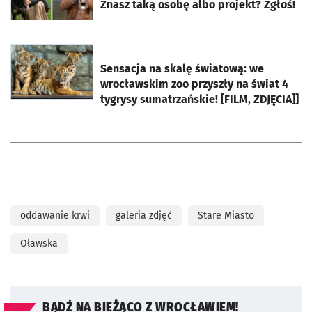
Znasz taką osobę albo projekt? Zgłoś!
otworzy się w nowej karcie
Sensacja na skalę światową: we
wrocławskim zoo przyszły na świat 4
tygrysy sumatrzańskie! [FILM, ZDJĘCIA]]
oddawanie krwi
galeria zdjęć
Stare Miasto
Oławska
BĄDŹ NA BIEŻĄCO Z WROCŁAWIEM!