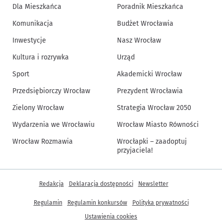
Dla Mieszkańca
Poradnik Mieszkańca
Komunikacja
Budżet Wrocławia
Inwestycje
Nasz Wrocław
Kultura i rozrywka
Urząd
Sport
Akademicki Wrocław
Przedsiębiorczy Wrocław
Prezydent Wrocławia
Zielony Wrocław
Strategia Wrocław 2050
Wydarzenia we Wrocławiu
Wrocław Miasto Równości
Wrocław Rozmawia
Wrocłapki – zaadoptuj
przyjaciela!
Inne informacje
Redakcja
Deklaracja dostępności
Newsletter
Regulamin
Regulamin konkursów
Polityka prywatności
Ustawienia cookies