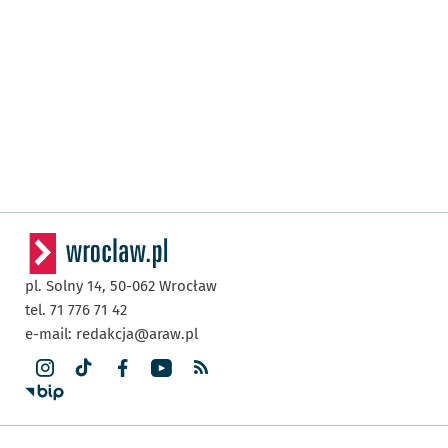
pl. Solny 14,
50-062
Wrocław
tel. 71 776 71 42
e-mail:
redakcja@araw.pl