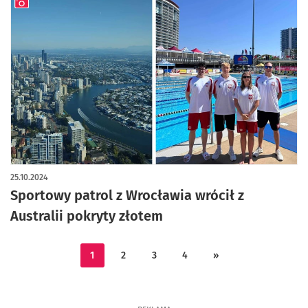
artykuł z galerią zdjęć
25.10.2024
Sportowy patrol z Wrocławia wrócił z
Australii pokryty złotem
1
2
3
4
»