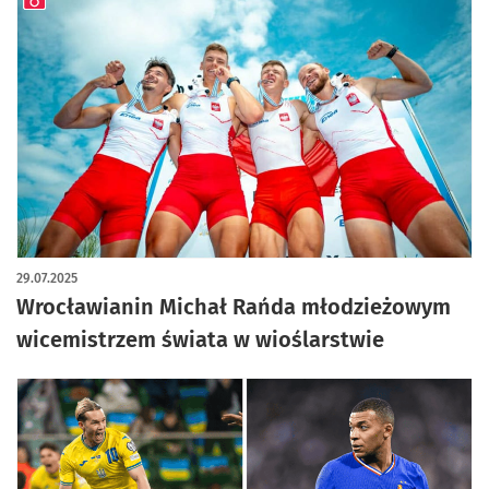
artykuł z galerią zdjęć
29.07.2025
Wrocławianin Michał Rańda młodzieżowym
wicemistrzem świata w wioślarstwie