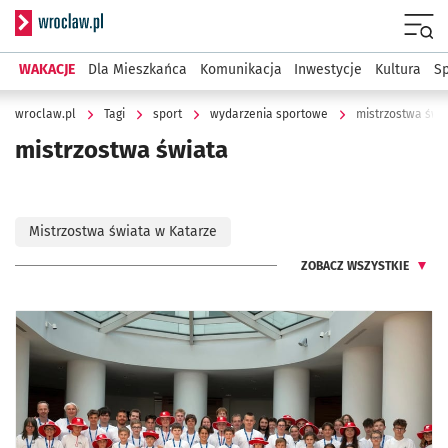
Serwis informacyjny wroclaw.pl
Menu
WAKACJE
Dla Mieszkańca
Komunikacja
Inwestycje
Kultura
Sp
wroclaw.pl
Tagi
sport
wydarzenia sportowe
mistrzostwa świ
mistrzostwa świata
Mistrzostwa świata w Katarze
ZOBACZ WSZYSTKIE