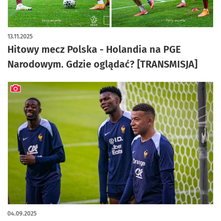
13.11.2025
Hitowy mecz Polska - Holandia na PGE
Narodowym. Gdzie oglądać? [TRANSMISJA]
artykuł z galerią zdjęć
04.09.2025