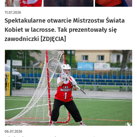
artykuł z galerią zdjęć
11.07.2026
Spektakularne otwarcie Mistrzostw Świata
Kobiet w lacrosse. Tak prezentowały się
zawodniczki [ZDJĘCIA]
06.07.2026