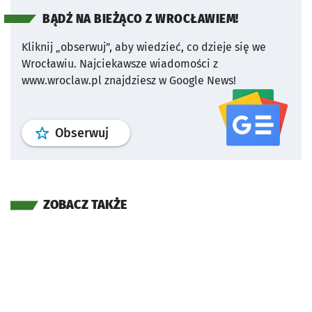
BĄDŹ NA BIEŻĄCO Z WROCŁAWIEM!
Kliknij „obserwuj”, aby wiedzieć, co dzieje się we
Wrocławiu.
Najciekawsze wiadomości z
www.wroclaw.pl znajdziesz w Google News!
profil
google news
serwisu wroclaw
Obserwuj
ZOBACZ TAKŻE