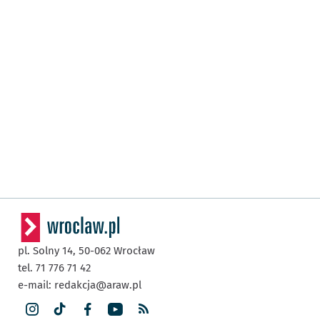
pl. Solny 14,
50-062
Wrocław
tel. 71 776 71 42
e-mail:
redakcja@araw.pl