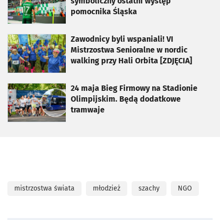
symboliczny ostatni występ
pomocnika Śląska
otworzy się w nowej karcie
Zawodnicy byli wspaniali! VI
Mistrzostwa Senioralne w nordic
walking przy Hali Orbita [ZDJĘCIA]
otworzy się w nowej karcie
24 maja Bieg Firmowy na Stadionie
Olimpijskim. Będą dodatkowe
tramwaje
mistrzostwa świata
młodzież
szachy
NGO