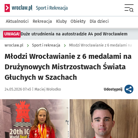
Serwis informacyjny wroclaw.pl podserwis: Sport i rekreacja
Menu
Aktualności
Rekreacja
Kluby
Obiekty
Dla dzieci
UWAGA!
Duże utrudnienia na autostradzie A4 pod Wrocławiem
wroclaw.pl
Sport i rekreacja
Młodzi Wrocławianie z 6 medalami na
Drużynowych Mistrzostwach Świata
Głuchych w Szachach
Data publikacji:
Autor:
artykuł
24.05.2026 07:45 |
Maciej Wołodko
Udostępnij
Kliknij, aby powiększyć