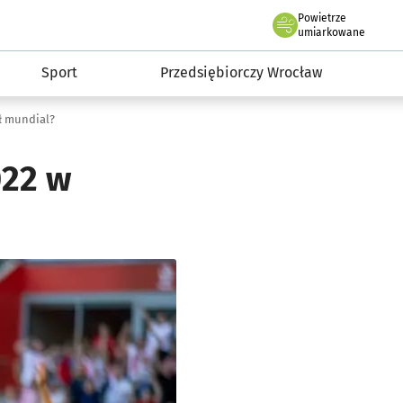
claw.pl
Powietrze
we Wrocławiu
umiarkowane
Sport
Przedsiębiorczy Wrocław
ał mundial?
022 w