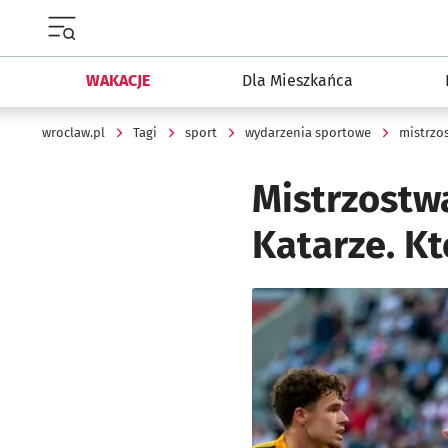
Menu główne portalu wroclaw.pl
WAKACJE
Dla Mieszkańca
wroclaw.pl
Tagi
sport
wydarzenia sportowe
mistrzo
Mistrzostw
Katarze. K
Kliknij, aby powiększyć