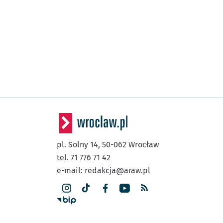
pl. Solny 14,
50-062
Wrocław
tel. 71 776 71 42
e-mail:
redakcja@araw.pl