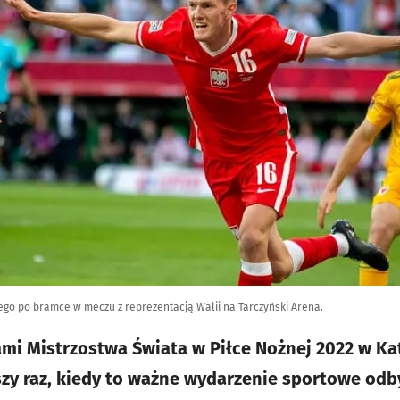
ego po bramce w meczu z reprezentacją Walii na Tarczyński Arena.
i Mistrzostwa Świata w Piłce Nożnej 2022 w Ka
zy raz, kiedy to ważne wydarzenie sportowe odby