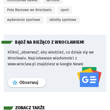
mistrzostwa świata
lacrosse
Pola Marsowe we Wrocławiu
sport
wydarzenia sportowe
obiekty sportowe
BĄDŹ NA BIEŻĄCO Z WROCŁAWIEM!
Kliknij „obserwuj”, aby wiedzieć, co dzieje się we
Wrocławiu.
Najciekawsze wiadomości z
www.wroclaw.pl znajdziesz w Google News!
profil
google news
serwisu wroclaw
Obserwuj
ZOBACZ TAKŻE