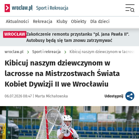
Serwis informacyjny wroclaw.pl podserwis: Sport i rekreacja
Menu
Aktualności
Rekreacja
Kluby
Obiekty
Dla dzieci
WROCŁAW
Zakończenie remontu przystanku "pl. Jana Pawła II".
Autobusy będą się tam znowu zatrzymywać
wroclaw.pl
Sport i rekreacja
Kibicuj naszym dziewczynom w lacrosse 
Kibicuj naszym dziewczynom w
lacrosse na Mistrzostwach Świata
Kobiet Dywizji II we Wrocławiu
Data publikacji:
Autor:
artykuł
06.07.2026 08:47 |
Marta Michałowska
Udostępnij
Kliknij, aby powiększyć