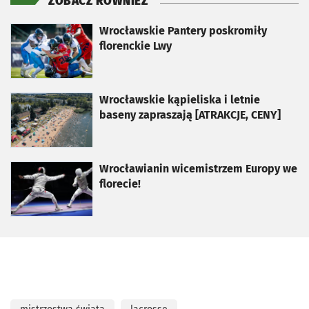
ZOBACZ RÓWNIEŻ
otworzy się w nowej karcie
Wrocławskie Pantery poskromiły
florenckie Lwy
otworzy się w nowej karcie
Wrocławskie kąpieliska i letnie
baseny zapraszają [ATRAKCJE, CENY]
otworzy się w nowej karcie
Wrocławianin wicemistrzem Europy we
florecie!