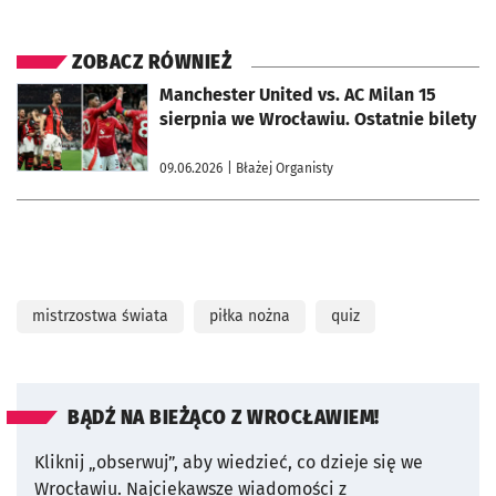
ZOBACZ RÓWNIEŻ
otworzy się w nowej karcie
Manchester United vs. AC Milan 15
sierpnia we Wrocławiu. Ostatnie bilety
09.06.2026
| Błażej Organisty
mistrzostwa świata
piłka nożna
quiz
BĄDŹ NA BIEŻĄCO Z WROCŁAWIEM!
Kliknij „obserwuj”, aby wiedzieć, co dzieje się we
Wrocławiu.
Najciekawsze wiadomości z