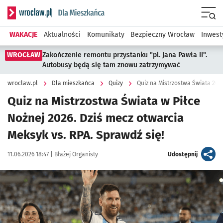
Serwis informacyjny wroclaw.pl podserwis: Dla mieszkańca
Menu
WAKACJE
Aktualności
Komunikaty
Bezpieczny Wrocław
Inwest
WROCŁAW
Zakończenie remontu przystanku "pl. Jana Pawła II".
Autobusy będą się tam znowu zatrzymywać
wroclaw.pl
Dla mieszkańca
Quizy
Quiz na Mistrzostwa Świata 202
Quiz na Mistrzostwa Świata w Piłce
Nożnej 2026. Dziś mecz otwarcia
Meksyk vs. RPA. Sprawdź się!
Data publikacji:
Autor:
artykuł
11.06.2026 18:47 |
Błażej Organisty
Udostępnij
Kliknij, aby powiększyć