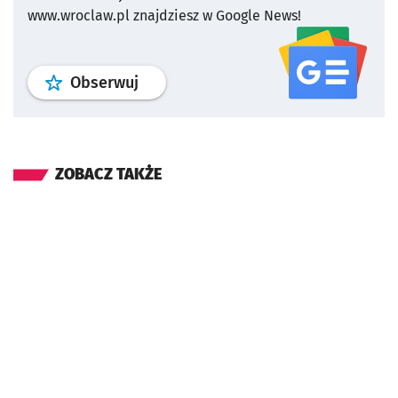
www.wroclaw.pl znajdziesz w Google News!
profil
google news
serwisu wroclaw
Obserwuj
ZOBACZ TAKŻE