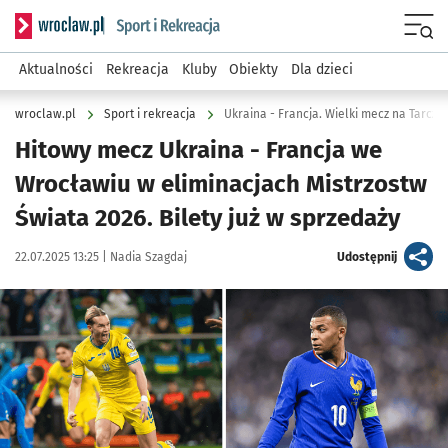
Serwis informacyjny wroclaw.pl podserwis: Sport i rekreacja
Menu
Aktualności
Rekreacja
Kluby
Obiekty
Dla dzieci
wroclaw.pl
Sport i rekreacja
Ukraina - Francja. Wielki mecz na Tarczy
Hitowy mecz Ukraina - Francja we
Wrocławiu w eliminacjach Mistrzostw
Świata 2026. Bilety już w sprzedaży
Data publikacji:
Autor:
artykuł
22.07.2025 13:25 |
Nadia Szagdaj
Udostępnij
Kliknij, aby powiększyć