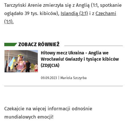
Tarczyński Arenie zmierzyła się z Anglią (1:1, spotkanie
oglądało 39 tys. kibiców),
Islandią (2:1)
i z
Czechami
(1:1).
ZOBACZ RÓWNIEŻ
otworzy się w nowej karcie
Hitowy mecz Ukraina - Anglia we
Wrocławiu! Gwiazdy i tysiące kibiców
(ZDJĘCIA)
09.09.2023
| Mariola Szczyrba
Czekajcie na więcej informacji odnośnie
mundialowych emocji!