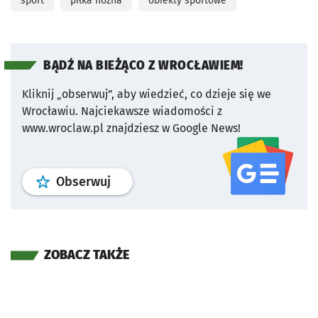
sport
piłka nożna
obiekty sportowe
BĄDŹ NA BIEŻĄCO Z WROCŁAWIEM!
Kliknij „obserwuj”, aby wiedzieć, co dzieje się we
Wrocławiu.
Najciekawsze wiadomości z
www.wroclaw.pl znajdziesz w Google News!
profil
google news
serwisu wroclaw
Obserwuj
ZOBACZ TAKŻE