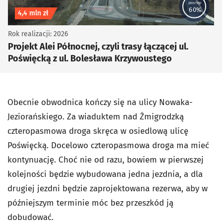
postęp
60%
Koszt inwestycji
4,4 mln zł
Rok realizacji: 2026
Projekt Alei Północnej, czyli trasy łączącej ul.
Poświęcką z ul. Bolesława Krzywoustego
Obecnie obwodnica kończy się na ulicy Nowaka-
Jeziorańskiego. Za wiaduktem nad Żmigrodzką
czteropasmowa droga skręca w osiedlową ulicę
Poświęcką. Docelowo czteropasmowa droga ma mieć
kontynuację. Choć nie od razu, bowiem w pierwszej
kolejności będzie wybudowana jedna jezdnia, a dla
drugiej jezdni będzie zaprojektowana rezerwa, aby w
późniejszym terminie móc bez przeszkód ją
dobudować.