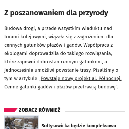
Z poszanowaniem dla przyrody
Budowa drogi, a przede wszystkim wiaduktu nad
torami kolejowymi, wiązała się z zagrożeniem dla
cennych gatunków płazów i gadów. Współpraca z
ekologami doprowadziła do takiego rozwiązania,
które zapewni dobrostan cennym gatunkom, a
jednocześnie umożliwi powstanie trasy. Pisaliśmy o
tym w artykule „
Powstaje nowy projekt al. Północnej.
Cenne gatunki gadów i płazów przetrwają budowę
”.
ZOBACZ RÓWNIEŻ
otworzy się w nowej karcie
Sołtysowicka będzie kompleksowo