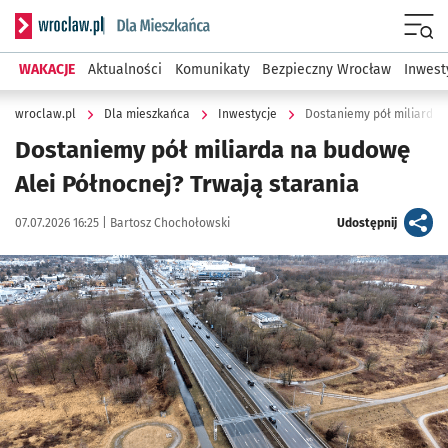
Serwis informacyjny wroclaw.pl podserwis: Dla mieszkańca
Menu
WAKACJE
Aktualności
Komunikaty
Bezpieczny Wrocław
Inwest
wroclaw.pl
Dla mieszkańca
Inwestycje
Dostaniemy pół miliarda 
Dostaniemy pół miliarda na budowę
Alei Północnej? Trwają starania
Data publikacji:
Autor:
artykuł
07.07.2026 16:25 |
Bartosz Chochołowski
Udostępnij
Kliknij, aby powiększyć