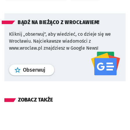
BĄDŹ NA BIEŻĄCO Z WROCŁAWIEM!
Kliknij „obserwuj”, aby wiedzieć, co dzieje się we
Wrocławiu.
Najciekawsze wiadomości z
www.wroclaw.pl znajdziesz w Google News!
profil
google news
serwisu wroclaw
Obserwuj
ZOBACZ TAKŻE