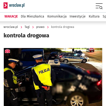
Serwis informacyjny wroclaw.pl
Menu
WAKACJE
Dla Mieszkańca
Komunikacja
Inwestycje
Kultura
Sp
wroclaw.pl
Tagi
prawo
kontrola drogowa
kontrola drogowa