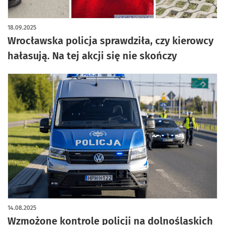
artykuł z galerią zdjęć
18.09.2025
Wrocławska policja sprawdziła, czy kierowcy
hałasują. Na tej akcji się nie skończy
14.08.2025
Wzmożone kontrole policji na dolnośląskich