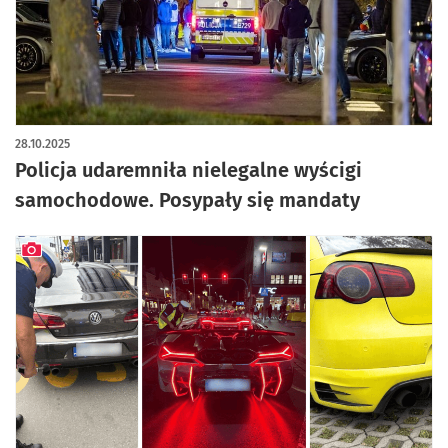
artykuł z galerią zdjęć
28.10.2025
Policja udaremniła nielegalne wyścigi
samochodowe. Posypały się mandaty