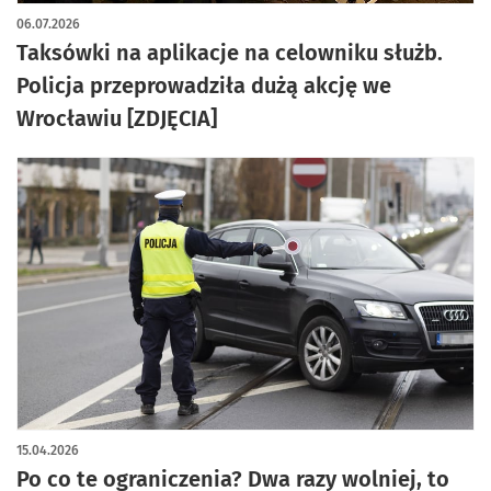
artykuł z galerią zdjęć
06.07.2026
Taksówki na aplikacje na celowniku służb.
Policja przeprowadziła dużą akcję we
Wrocławiu [ZDJĘCIA]
15.04.2026
Po co te ograniczenia? Dwa razy wolniej, to