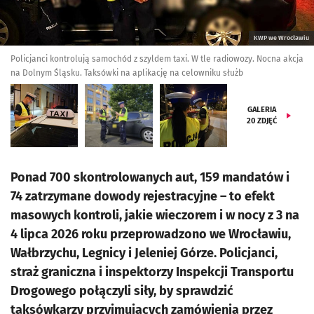
KWP we Wrocławiu
Policjanci kontrolują samochód z szyldem taxi. W tle radiowozy. Nocna akcja
na Dolnym Śląsku. Taksówki na aplikację na celowniku służb
GALERIA
20
ZDJĘĆ
Ponad 700 skontrolowanych aut, 159 mandatów i
74 zatrzymane dowody rejestracyjne – to efekt
masowych kontroli, jakie wieczorem i w nocy z 3 na
4 lipca 2026 roku przeprowadzono we Wrocławiu,
Wałbrzychu, Legnicy i Jeleniej Górze. Policjanci,
straż graniczna i inspektorzy Inspekcji Transportu
Drogowego połączyli siły, by sprawdzić
taksówkarzy przyjmujących zamówienia przez