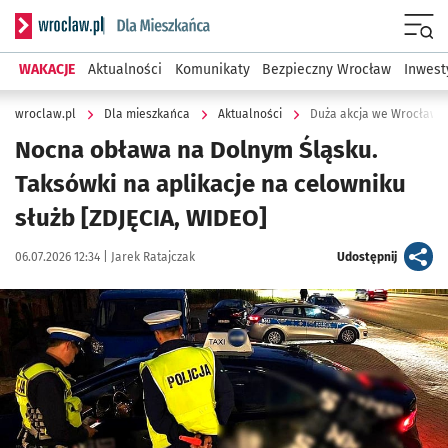
Serwis informacyjny wroclaw.pl podserwis: Dla mieszkańca
Menu
WAKACJE
Aktualności
Komunikaty
Bezpieczny Wrocław
Inwest
wroclaw.pl
Dla mieszkańca
Aktualności
Duża akcja we Wrocławiu.
Nocna obława na Dolnym Śląsku.
Taksówki na aplikacje na celowniku
służb [ZDJĘCIA, WIDEO]
Data publikacji:
Autor:
artykuł
06.07.2026 12:34 |
Jarek Ratajczak
Udostępnij
Kliknij, aby zobaczyć galerię