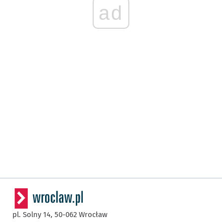
ad
pl. Solny 14,
50-062
Wrocław