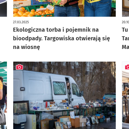
art
27.03.2025
20.1
Ekologiczna torba i pojemnik na
Tu
bioodpady. Targowiska otwierają się
Ta
na wiosnę
Ma