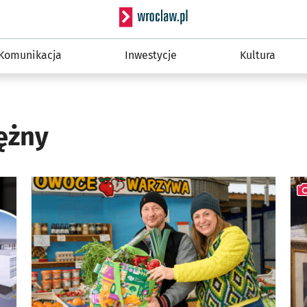
Serwis informacyjny wro
Komunikacja
Inwestycje
Kultura
ężny