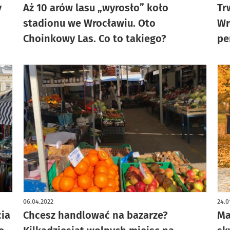
y
Aż 10 arów lasu „wyrosło” koło
Tr
stadionu we Wrocławiu. Oto
Wr
Choinkowy Las. Co to takiego?
pe
06.04.2022
24.0
cia
Chcesz handlować na bazarze?
Ma