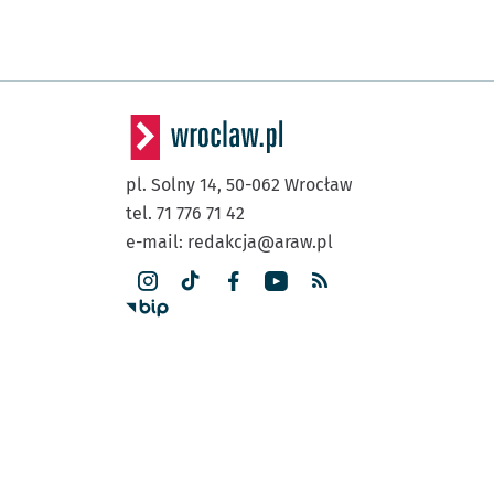
pl. Solny 14,
50-062
Wrocław
tel. 71 776 71 42
e-mail:
redakcja@araw.pl