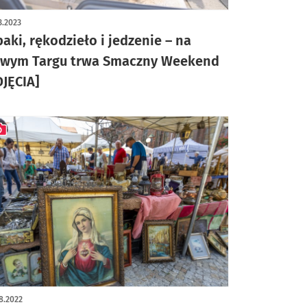
ykuł z galerią zdjęć
3.2023
paki, rękodzieło i jedzenie – na
wym Targu trwa Smaczny Weekend
DJĘCIA]
ykuł z galerią zdjęć
8.2022