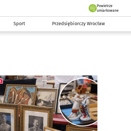
claw.pl
Powietrze
we Wrocławiu
umiarkowane
Sport
Przedsiębiorczy Wrocław