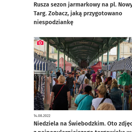
Rusza sezon jarmarkowy na pl. Now
Targ. Zobacz, jaką przygotowano
niespodziankę
artykuł z galerią zdjęć
14.08.2022
Niedziela na Świebodzkim. Oto zdję