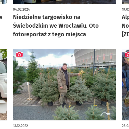
artykuł z galerią zdjęć
art
04.02.2024
19.0
w
Niedzielne targowisko na
Al
Świebodzkim we Wrocławiu. Oto
No
fotoreportaż z tego miejsca
[Z
artykuł z galerią zdjęć
art
13.12.2022
26.0