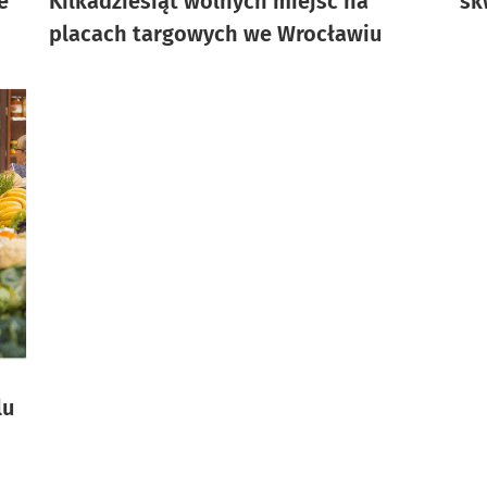
e
Kilkadziesiąt wolnych miejsc na
sk
placach targowych we Wrocławiu
lu