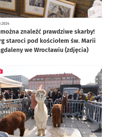
ykuł z galerią zdjęć
0.2024
 można znaleźć prawdziwe skarby!
rg staroci pod kościołem św. Marii
gdaleny we Wrocławiu (zdjęcia)