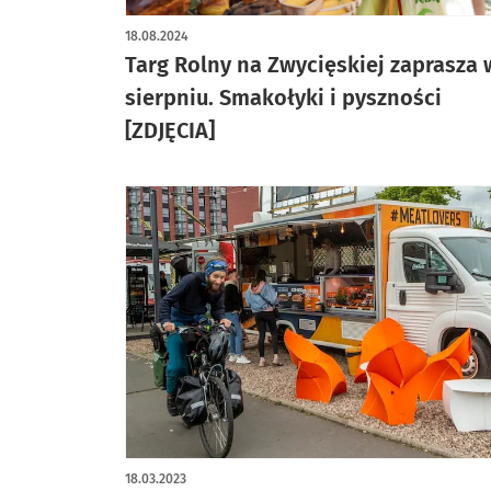
artykuł z galerią zdjęć
18.08.2024
Targ Rolny na Zwycięskiej zaprasza 
sierpniu. Smakołyki i pyszności
[ZDJĘCIA]
18.03.2023