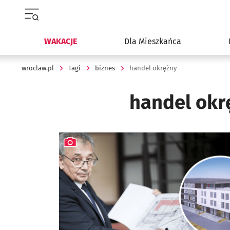
Menu główne portalu wroclaw.pl
WAKACJE
Dla Mieszkańca
wroclaw.pl
Tagi
biznes
handel okrężny
handel okr