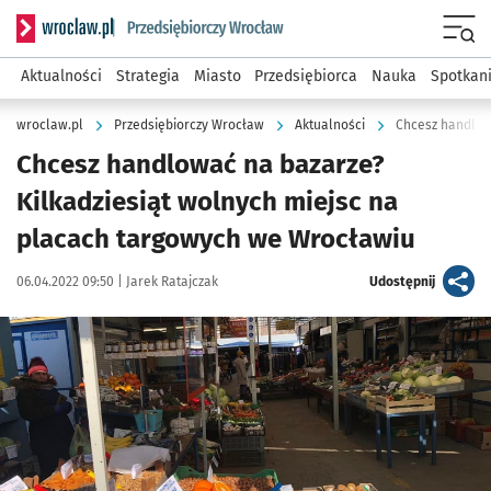
Serwis informacyjny wroclaw.pl podserwis: Strategia rozwo
Menu
Aktualności
Strategia
Miasto
Przedsiębiorca
Nauka
Spotkan
wroclaw.pl
Przedsiębiorczy Wrocław
Aktualności
Chcesz handlować na bazarze?
Kilkadziesiąt wolnych miejsc na
placach targowych we Wrocławiu
Data publikacji:
Autor:
artykuł
06.04.2022 09:50 |
Jarek Ratajczak
Udostępnij
Kliknij, aby powiększyć