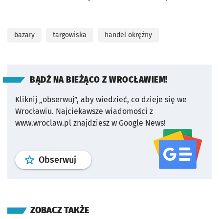
bazary
targowiska
handel okrężny
BĄDŹ NA BIEŻĄCO Z WROCŁAWIEM!
Kliknij „obserwuj”, aby wiedzieć, co dzieje się we
Wrocławiu.
Najciekawsze wiadomości z
www.wroclaw.pl znajdziesz w Google News!
profil
google news
serwisu wroclaw
Obserwuj
ZOBACZ TAKŻE