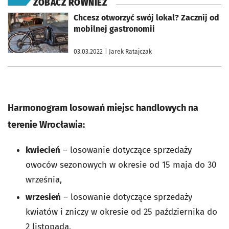
ZOBACZ RÓWNIEŻ
otworzy się w nowej karcie
Chcesz otworzyć swój lokal? Zacznij od
mobilnej gastronomii
03.03.2022
| Jarek Ratajczak
Harmonogram losowań miejsc handlowych na
terenie Wrocławia:
kwiecień
– losowanie dotyczące sprzedaży
owoców sezonowych w okresie od 15 maja do 30
września,
wrzesień
– losowanie dotyczące sprzedaży
kwiatów i zniczy w okresie od 25 października do
2 listopada,