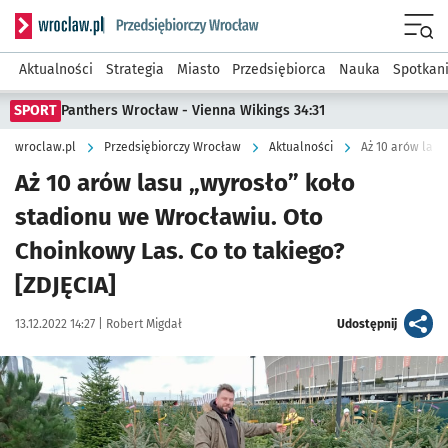
Serwis informacyjny wroclaw.pl podserwis: Strategia rozwo
Menu
Aktualności
Strategia
Miasto
Przedsiębiorca
Nauka
Spotkan
SPORT
Panthers Wrocław - Vienna Wikings 34:31
wroclaw.pl
Przedsiębiorczy Wrocław
Aktualności
Aż 10 arów lasu „wyrosło” koło
stadionu we Wrocławiu. Oto
Choinkowy Las. Co to takiego?
[ZDJĘCIA]
Data publikacji:
Autor:
artykuł
13.12.2022 14:27 |
Robert Migdał
Udostępnij
Kliknij, aby zobaczyć galerię