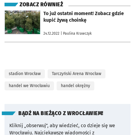
ZOBACZ RÓWNIEŻ
otworzy się w nowej karcie
To już ostatni moment! Zobacz gdzie
kupić żywą choinkę
24.12.2022
| Paulina Krawczyk
stadion Wrocław
Tarczyński Arena Wrocław
handel we Wrocławiu
handel okrężny
BĄDŹ NA BIEŻĄCO Z WROCŁAWIEM!
Kliknij „obserwuj”, aby wiedzieć, co dzieje się we
Wrocławiu.
Najciekawsze wiadomości z