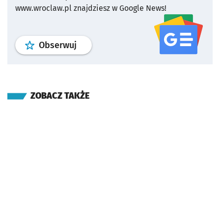
www.wroclaw.pl znajdziesz w Google News!
profil
google news
serwisu wroclaw
Obserwuj
ZOBACZ TAKŻE