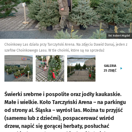
fot. Robert Migdał
Choinkowy Las działa przy Tarczyński Arena. Na zdjęciu Dawid Danaj, jeden z
szefów Choinkowego Lasu. W tle choinki, które są na sprzedaż
GALERIA
25
ZDJĘĆ
Świerki srebrne i pospolite oraz jodły kaukaskie.
Małe i wielkie. Koło Tarczyński Arena – na parkingu
od strony al. Śląska – wyrósł las. Można tu przyjść
(samemu lub z dziećmi), pospacerować wśród
drzew, napić się gorącej herbaty, posłuchać