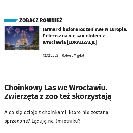
ZOBACZ RÓWNIEŻ
otworzy się w nowej karcie
Jarmarki bożonarodzeniowe w Europie.
Polecisz na nie samolotem z
Wrocławia [LOKALIZACJE]
12.12.2022
| Robert Migdał
Choinkowy Las we Wrocławiu.
Zwierzęta z zoo też skorzystają
A co się dzieje z choinkami, które nie zostaną
sprzedane? Lądują na śmietniku?