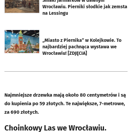
Smaki jarmarków w dawnym
Wrocławiu. Pierniki słodkie jak zemsta
na Lessingu
otworzy się w nowej karcie
„Miasto z Piernika” w Kolejkowie. To
najbardziej pachnąca wystawa we
Wrocławiu! [ZDJĘCIA]
Najmniejsze drzewka mają około 80 centymetrów i są
do kupienia po 59 złotych. Te największe, 7-metrowe,
za 690 złotych.
Choinkowy Las we Wrocławiu.