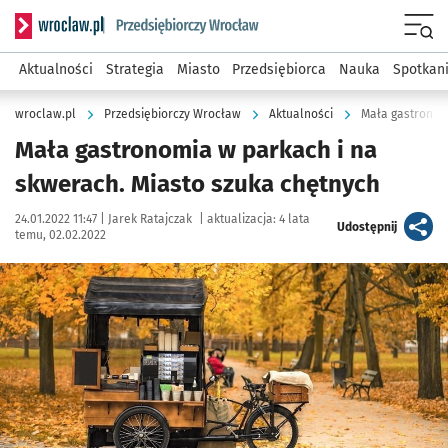
Serwis informacyjny wroclaw.pl podserwis: Strategia rozwo
Menu
Aktualności
Strategia
Miasto
Przedsiębiorca
Nauka
Spotkan
wroclaw.pl
Przedsiębiorczy Wrocław
Aktualności
Mała gastronom
Mała gastronomia w parkach i na
skwerach. Miasto szuka chętnych
Data publikacji:
Autor:
24.01.2022 11:47 |
Jarek Ratajczak
|
aktualizacja:
4 lata
artykuł
Udostępnij
temu, 02.02.2022
Kliknij, aby powiększyć