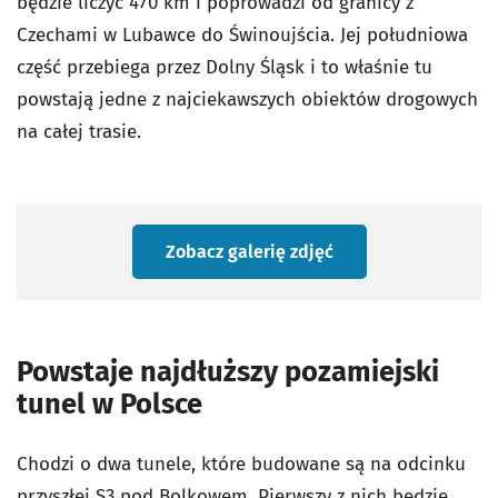
będzie liczyć 470 km i poprowadzi od granicy z
Czechami w Lubawce do Świnoujścia. Jej południowa
część przebiega przez Dolny Śląsk i to właśnie tu
powstają jedne z najciekawszych obiektów drogowych
na całej trasie.
Zobacz galerię zdjęć
Powstaje najdłuższy pozamiejski
tunel w Polsce
Chodzi o dwa tunele, które budowane są na odcinku
przyszłej S3 pod Bolkowem. Pierwszy z nich będzie