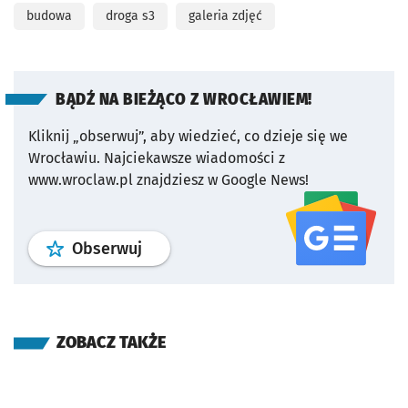
budowa
droga s3
galeria zdjęć
BĄDŹ NA BIEŻĄCO Z WROCŁAWIEM!
Kliknij „obserwuj”, aby wiedzieć, co dzieje się we
Wrocławiu.
Najciekawsze wiadomości z
www.wroclaw.pl znajdziesz w Google News!
profil
google news
serwisu wroclaw
Obserwuj
ZOBACZ TAKŻE