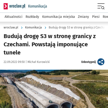
Serwis informacyjny wroclaw.pl podserwis: Komunikacja
Menu
Aktualności
Rozkłady
Komunikacja miejska
Zmiany
Piesi
Row
wroclaw.pl
Komunikacja
Budują drogę S3 w stronę granicy z Czecham
Budują drogę S3 w stronę granicy z
Czechami. Powstają imponujące
tunele
Data publikacji:
Autor:
artykuł
22.09.2022 09:50 |
Michał Kurowicki
Udostępnij
Kliknij, aby zobaczyć galerię