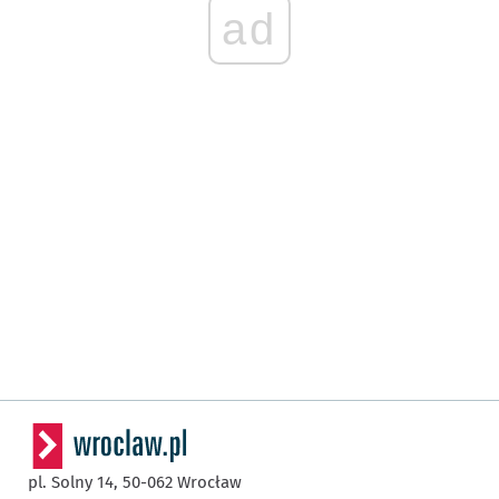
ad
pl. Solny 14,
50-062
Wrocław