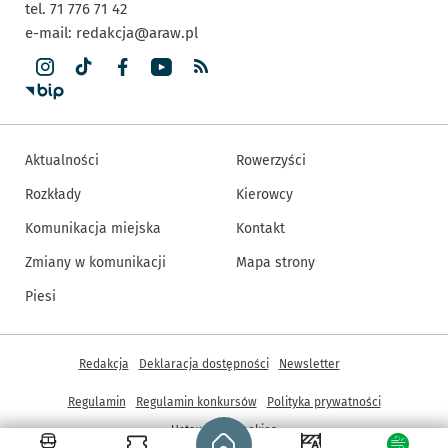
tel. 71 776 71 42
e-mail:
redakcja@araw.pl
Aktualności
Rowerzyści
Rozkłady
Kierowcy
Komunikacja miejska
Kontakt
Zmiany w komunikacji
Mapa strony
Piesi
Inne informacje
Redakcja
Deklaracja dostępności
Newsletter
Regulamin
Regulamin konkursów
Polityka prywatności
Strona główna - wroclaw.pl
Ustawienia cookies