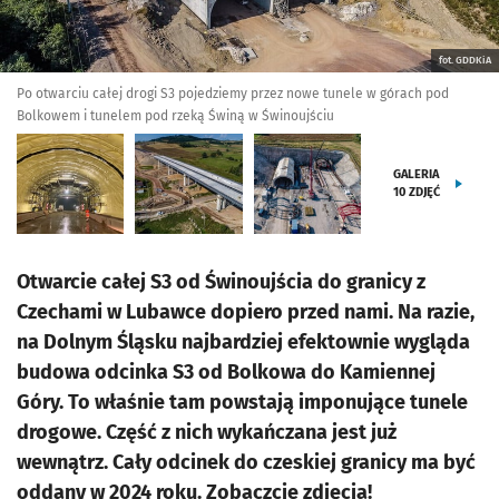
fot. GDDKiA
Po otwarciu całej drogi S3 pojedziemy przez nowe tunele w górach pod
Bolkowem i tunelem pod rzeką Świną w Świnoujściu
GALERIA
10
ZDJĘĆ
Otwarcie całej S3 od Świnoujścia do granicy z
Czechami w Lubawce dopiero przed nami. Na razie,
na Dolnym Śląsku najbardziej efektownie wygląda
budowa odcinka S3 od Bolkowa do Kamiennej
Góry. To właśnie tam powstają imponujące tunele
drogowe. Część z nich wykańczana jest już
wewnątrz. Cały odcinek do czeskiej granicy ma być
oddany w 2024 roku. Zobaczcie zdjęcia!