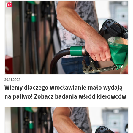
artykuł z galerią zdjęć
30.11.2022
Wiemy dlaczego wrocławianie mało wydają
na paliwo! Zobacz badania wśród kierowców