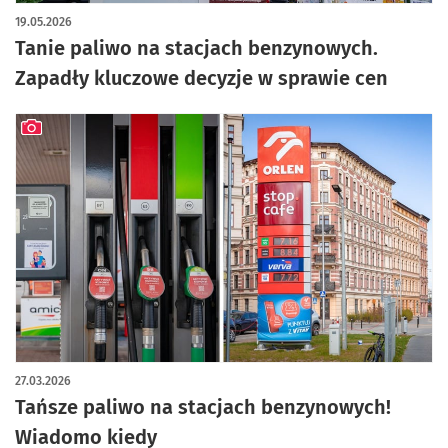
artykuł z galerią zdjęć
19.05.2026
Tanie paliwo na stacjach benzynowych.
Zapadły kluczowe decyzje w sprawie cen
artykuł z galerią zdjęć
27.03.2026
Tańsze paliwo na stacjach benzynowych!
Wiadomo kiedy