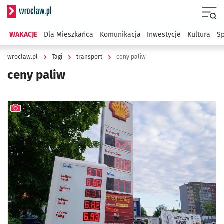
Serwis informacyjny wroclaw.pl
Menu
WAKACJE
Dla Mieszkańca
Komunikacja
Inwestycje
Kultura
Sp
wroclaw.pl
Tagi
transport
ceny paliw
ceny paliw