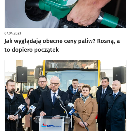
artykuł z galerią zdjęć
07.04.2023
Jak wyglądają obecne ceny paliw? Rosną, a
to dopiero początek