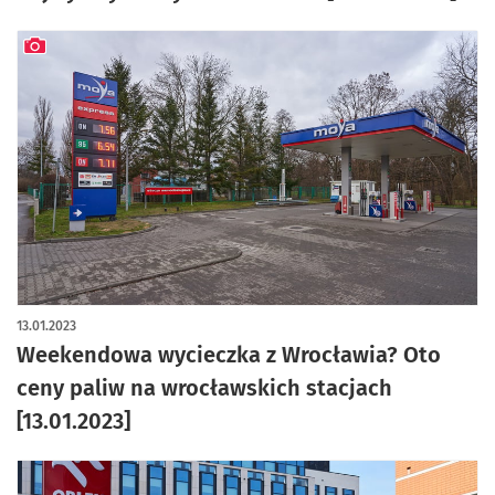
artykuł z galerią zdjęć
13.01.2023
Weekendowa wycieczka z Wrocławia? Oto
ceny paliw na wrocławskich stacjach
[13.01.2023]