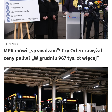
artykuł z galerią zdjęć
03.01.2023
MPK mówi „sprawdzam”! Czy Orlen zawyżał
ceny paliw? „W grudniu 967 tys. zł więcej”