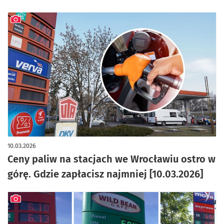
artykuł z galerią zdjęć
10.03.2026
Ceny paliw na stacjach we Wrocławiu ostro w
górę. Gdzie zapłacisz najmniej [10.03.2026]