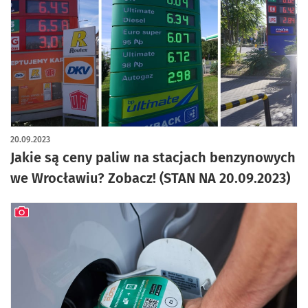
artykuł z galerią zdjęć
20.09.2023
Jakie są ceny paliw na stacjach benzynowych
we Wrocławiu? Zobacz! (STAN NA 20.09.2023)