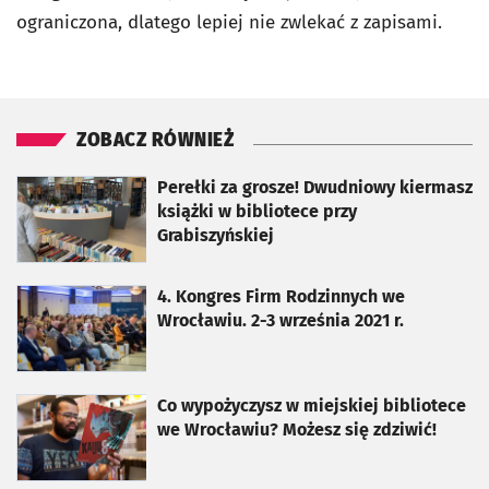
ograniczona, dlatego lepiej nie zwlekać z zapisami.
ZOBACZ RÓWNIEŻ
otworzy się w nowej karcie
Perełki za grosze! Dwudniowy kiermasz
książki w bibliotece przy
Grabiszyńskiej
otworzy się w nowej karcie
4. Kongres Firm Rodzinnych we
Wrocławiu. 2-3 września 2021 r.
otworzy się w nowej karcie
Co wypożyczysz w miejskiej bibliotece
we Wrocławiu? Możesz się zdziwić!