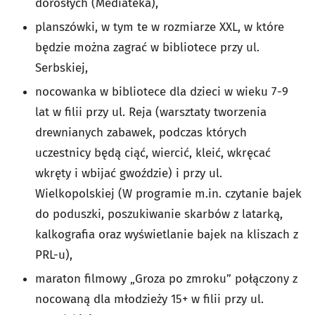
dorosłych (Mediateka),
planszówki, w tym te w rozmiarze XXL, w które
będzie można zagrać w bibliotece przy ul.
Serbskiej,
nocowanka w bibliotece dla dzieci w wieku 7-9
lat w filii przy ul. Reja (
warsztaty tworzenia
drewnianych zabawek, podczas których
uczestnicy będą ciąć, wiercić, kleić, wkręcać
wkręty i wbijać gwoździe)
i przy ul.
Wielkopolskiej (
W programie m.in. czytanie bajek
do poduszki, poszukiwanie skarbów z latarką,
kalkografia oraz wyświetlanie bajek na kliszach z
PRL-u),
maraton filmowy „Groza po zmroku” połączony z
nocowaną dla młodzieży 15+ w filii przy ul.