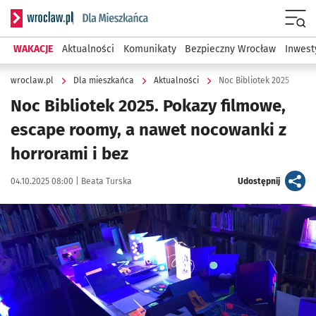
Serwis informacyjny wroclaw.pl podserwis: Dla mieszkańca
Menu
WAKACJE
Aktualności
Komunikaty
Bezpieczny Wrocław
Inwest
wroclaw.pl
Dla mieszkańca
Aktualności
Noc Bibliotek 2025
Noc Bibliotek 2025. Pokazy filmowe,
escape roomy, a nawet nocowanki z
horrorami i bez
Data publikacji:
Autor:
artykuł
04.10.2025 08:00 |
Beata Turska
Udostępnij
Kliknij, aby powiększyć