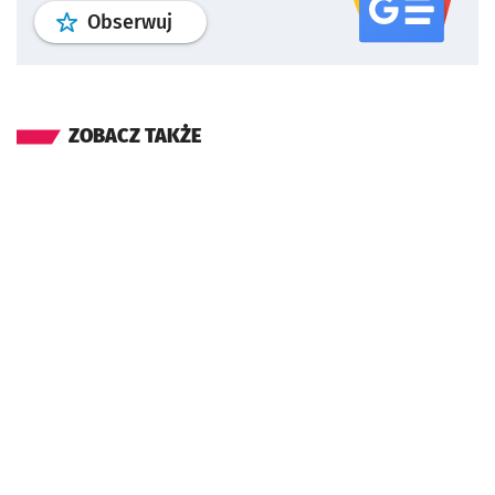
profil
google news
serwisu wroclaw
Obserwuj
ZOBACZ TAKŻE