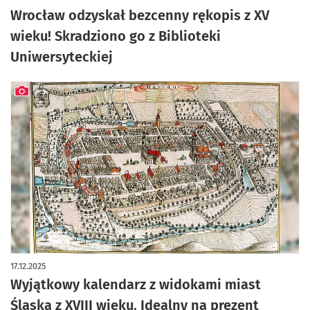
Wrocław odzyskał bezcenny rękopis z XV
wieku! Skradziono go z Biblioteki
Uniwersyteckiej
artykuł z galerią zdjęć
17.12.2025
Wyjątkowy kalendarz z widokami miast
Śląska z XVIII wieku. Idealny na prezent