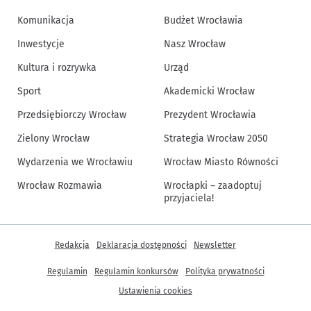
Komunikacja
Budżet Wrocławia
Inwestycje
Nasz Wrocław
Kultura i rozrywka
Urząd
Sport
Akademicki Wrocław
Przedsiębiorczy Wrocław
Prezydent Wrocławia
Zielony Wrocław
Strategia Wrocław 2050
Wydarzenia we Wrocławiu
Wrocław Miasto Równości
Wrocław Rozmawia
Wrocłapki – zaadoptuj
przyjaciela!
Inne informacje
Redakcja
Deklaracja dostępności
Newsletter
Regulamin
Regulamin konkursów
Polityka prywatności
Ustawienia cookies