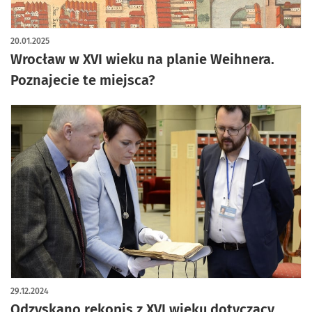
artykuł z galerią zdjęć
20.01.2025
Wrocław w XVI wieku na planie Weihnera.
Poznajecie te miejsca?
29.12.2024
Odzyskano rękopis z XVI wieku dotyczący