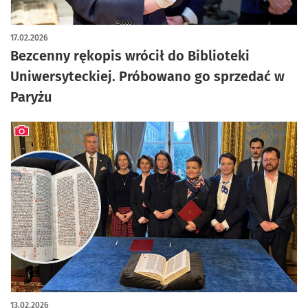
artykuł z galerią zdjęć
17.02.2026
Bezcenny rękopis wrócił do Biblioteki
Uniwersyteckiej. Próbowano go sprzedać w
Paryżu
artykuł z galerią zdjęć
13.02.2026