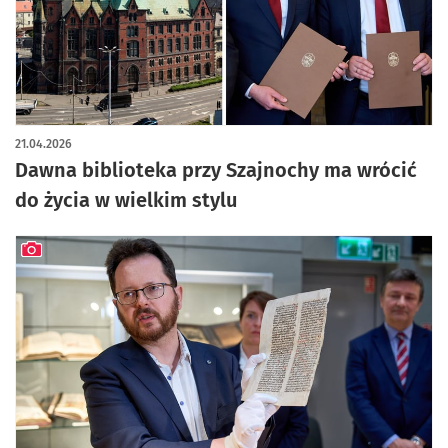
artykuł z galerią zdjęć
21.04.2026
Dawna biblioteka przy Szajnochy ma wrócić
do życia w wielkim stylu