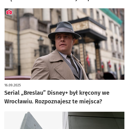
artykuł z galerią zdjęć
16.09.2025
Serial „Breslau” Disney+ był kręcony we
Wrocławiu. Rozpoznajesz te miejsca?