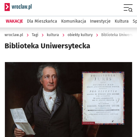
Serwis informacyjny wroclaw.pl
Menu
WAKACJE
Dla Mieszkańca
Komunikacja
Inwestycje
Kultura
Sp
wroclaw.pl
Tagi
kultura
obiekty kultury
Biblioteka Uniwersyt
Biblioteka Uniwersytecka