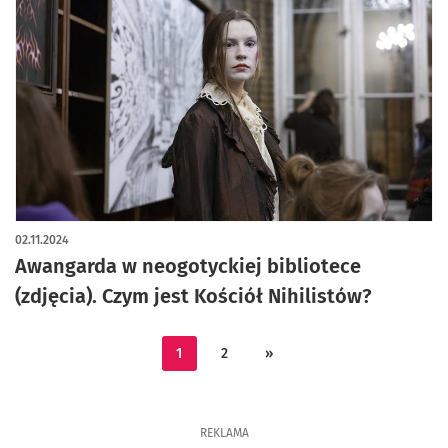
artykuł z galerią zdjęć
02.11.2024
Awangarda w neogotyckiej bibliotece
(zdjęcia). Czym jest Kościół Nihilistów?
1
2
»
REKLAMA