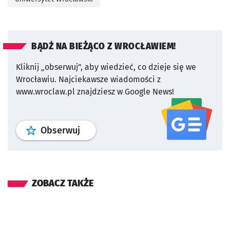
BĄDŹ NA BIEŻĄCO Z WROCŁAWIEM!
Kliknij „obserwuj”, aby wiedzieć, co dzieje się we
Wrocławiu.
Najciekawsze wiadomości z
www.wroclaw.pl znajdziesz w Google News!
profil
google news
serwisu wroclaw
Obserwuj
ZOBACZ TAKŻE