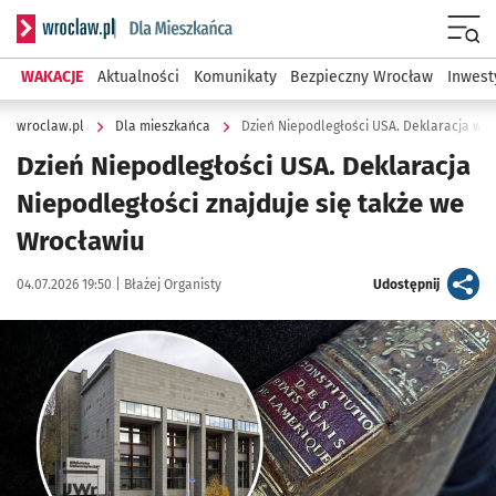
Serwis informacyjny wroclaw.pl podserwis: Dla mieszkańca
Menu
WAKACJE
Aktualności
Komunikaty
Bezpieczny Wrocław
Inwest
wroclaw.pl
Dla mieszkańca
Dzień Niepodległości USA. Deklaracja we
Dzień Niepodległości USA. Deklaracja
Niepodległości znajduje się także we
Wrocławiu
Data publikacji:
Autor:
artykuł
04.07.2026 19:50 |
Błażej Organisty
Udostępnij
Kliknij, aby zobaczyć galerię