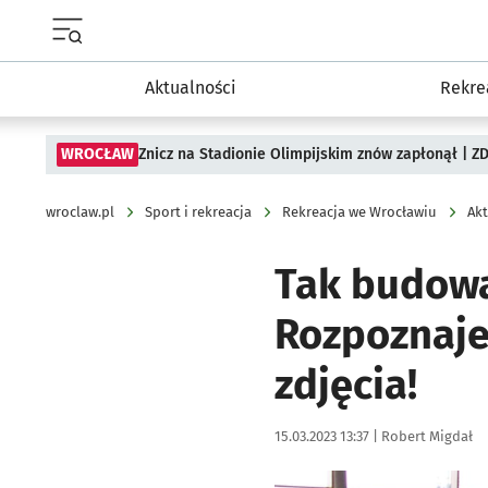
Menu główne portalu wroclaw.pl
Aktualności
Rekre
WROCŁAW
Znicz na Stadionie Olimpijskim znów zapłonął | ZD
wroclaw.pl
Sport i rekreacja
Rekreacja we Wrocławiu
Akt
Tak budowa
Rozpoznaje
zdjęcia!
Data publikacji:
Autor:
15.03.2023 13:37 |
Robert Migdał
Kliknij, aby zobaczyć galer