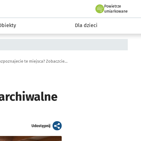
Powietrze
we Wrocławiu
i rekreacja
umiarkowane
Obiekty
Dla dzieci
Tak budowano wrocławski aquapark. Rozpoznajecie te miejsca? Zobaczcie archiwalne zdjęcia!
 archiwalne
artykuł
Udostępnij