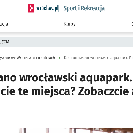
Serwis informacyjny wroclaw.pl podserwis: Sport 
acja
Kluby
JĘCIA
ywnie we Wrocławiu i okolicach
no wrocławski aquapark.
cie te miejsca? Zobaczcie
ię