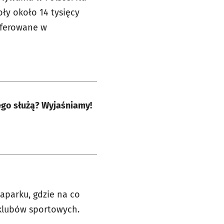
ły około 14 tysięcy
 oferowane w
ego służą? Wyjaśniamy!
uaparku, gdzie na co
 klubów sportowych.