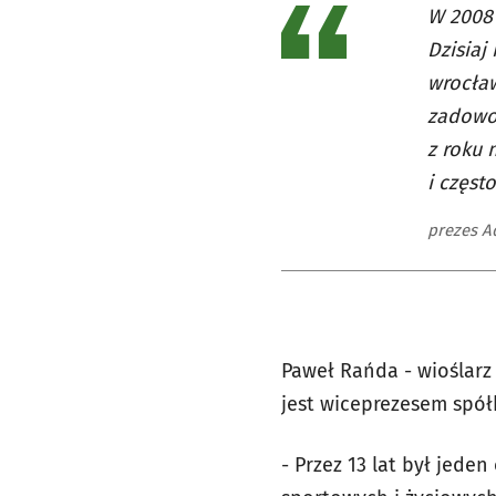
W 2008 
Dzisiaj
wrocław
zadowol
z roku 
i częst
prezes A
Paweł Rańda - wioślarz
jest wiceprezesem spółk
- Przez 13 lat był jede