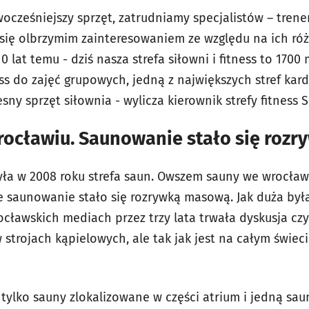
ocześniejszy sprzęt, zatrudniamy specjalistów – tren
 się olbrzymim zainteresowaniem ze względu na ich ró
 lat temu - dziś nasza strefa siłowni i fitness to 17
ness do zajęć grupowych, jedną z największych stref kar
 sprzęt siłownia - wylicza kierownik strefy fitness S
ocławiu. Saunowanie stało się roz
ła w 2008 roku strefa saun. Owszem sauny we wrocławs
że saunowanie stało się rozrywką masową. Jak duża by
ocławskich mediach przez trzy lata trwała dyskusja czy
strojach kąpielowych, ale tak jak jest na całym świeci
 tylko sauny zlokalizowane w części atrium i jedną sa