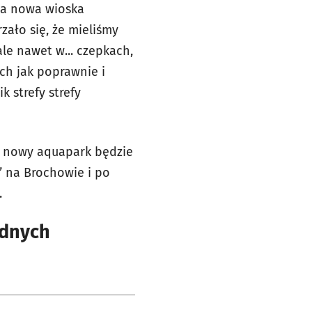
ła nowa wioska
zało się, że mieliśmy
ale nawet w... czepkach,
ych jak poprawnie i
k strefy strefy
lu nowy aquapark będzie
” na Brochowie i po
.
odnych