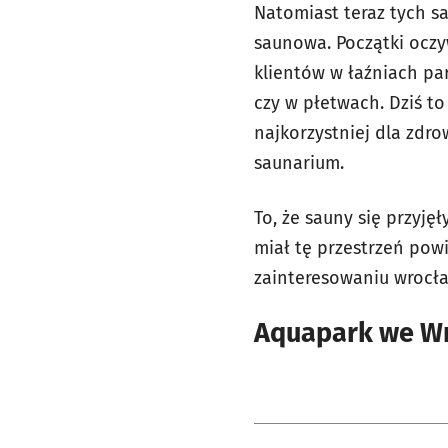
Natomiast teraz tych s
saunowa. Początki oczy
klientów w łaźniach par
czy w płetwach. Dziś to
najkorzystniej dla zdrow
saunarium.
To, że sauny się przyję
miał tę przestrzeń pow
zainteresowaniu wrocła
Aquapark we Wr