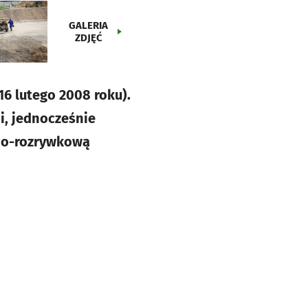
GALERIA
ZDJĘĆ
6 lutego 2008 roku).
i, jednocześnie
jno-rozrywkową