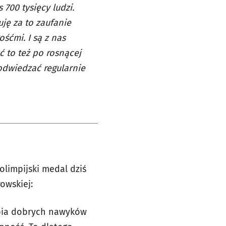
700 tysięcy ludzi.
ję za to zaufanie
śćmi. I są z nas
 to też po rosnącej
 odwiedzać regularnie
a
limpijski medal dziś
owskiej:
rabia dobrych nawyków