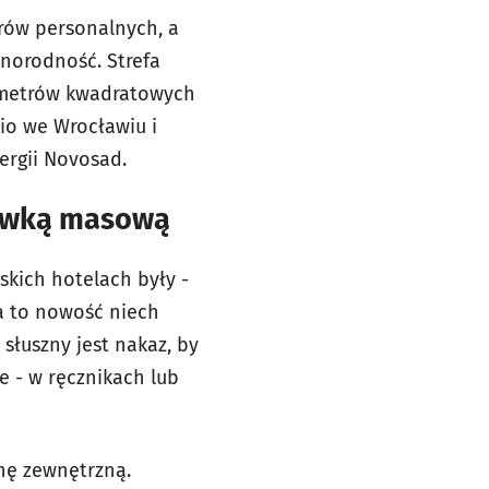
erów personalnych, a
żnorodność. Strefa
00 metrów kwadratowych
dio we Wrocławiu i
ergii Novosad.
rywką masową
kich hotelach były -
ła to nowość niech
 słuszny jest nakaz, by
e - w ręcznikach lub
unę zewnętrzną.