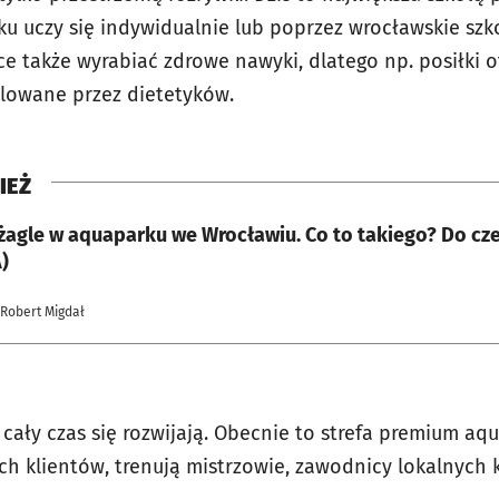
u uczy się indywidualnie lub poprzez wrocławskie szko
hce także wyrabiać zdrowe nawyki, dlatego np. posiłki
olowane przez dietetyków.
IEŻ
 żagle w aquaparku we Wrocławiu. Co to takiego? Do cz
)
 Robert Migdał
ia cały czas się rozwijają. Obecnie to strefa premium aq
ych klientów, trenują mistrzowie, zawodnicy lokalnych