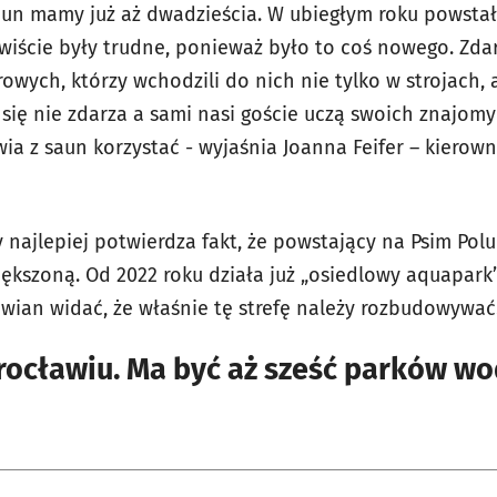
aun mamy już aż dwadzieścia. W ubiegłym roku powsta
wiście były trudne, ponieważ było to coś nowego. Zdar
owych, którzy wchodzili do nich nie tylko w strojach, 
 się nie zdarza a sami nasi goście uczą swoich znajom
ia z saun korzystać - wyjaśnia Joanna Feifer – kierowni
ły najlepiej potwierdza fakt, że powstający na Psim Po
iększoną. Od 2022 roku działa już „osiedlowy aquapark
wian widać, że właśnie tę strefę należy rozbudowywać
ocławiu. Ma być aż sześć parków w