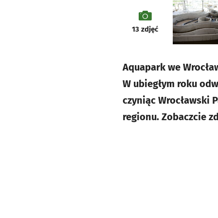
galeria
13
zdjęć
Aquapark we Wrocławi
W ubiegłym roku odwie
czyniąc Wrocławski 
regionu. Zobaczcie z