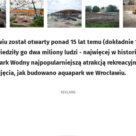
u został otwarty ponad 15 lat temu (dokładnie 1
dziły go dwa miliony ludzi - najwięcej w histori
Park Wodny najpopularniejszą atrakcją rekreacy
djęcia, jak budowano aquapark we Wrocławiu.
REKLAMA