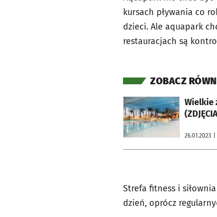
kursach pływania co rok
dzieci. Ale aquapark c
restauracjach są kontr
ZOBACZ RÓWN
otworzy się w nowej karcie
Wielkie
(ZDJĘCIA
26.01.2023
|
Strefa fitness i siłown
dzień, oprócz regularn