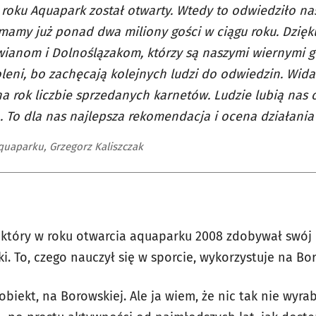
roku Aquapark został otwarty. Wtedy to odwiedziło nas 
 mamy już ponad dwa miliony gości w ciągu roku. Dzięku
ianom i Dolnoślązakom, którzy są naszymi wiernymi go
eni, bo zachęcają kolejnych ludzi do odwiedzin. Widać
na rok liczbie sprzedanych karnetów. Ludzie lubią nas
o. To dla nas najlepsza rekomendacja i ocena działani
quaparku, Grzegorz Kaliszczak
 który w roku otwarcia aquaparku 2008 zdobywał swój o
i. To, czego nauczył się w sporcie, wykorzystuje na Bor
n obiekt, na Borowskiej. Ale ja wiem, że nic tak nie wy