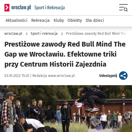
Serwis informacyjny wroclaw.pl podserwis: Sport i rekreacja
Menu
Aktualności
Rekreacja
Kluby
Obiekty
Dla dzieci
wroclaw.pl
Sport i rekreacja
Prestiżowe zawody Red Bull Mind The
Gap we Wrocławiu. Efektowne triki
przy Centrum Historii Zajezdnia
Data publikacji:
Autor:
artykuł
03.10.2022 15:25 |
Redakcja www.wroclaw.pl
Udostępnij
Kliknij, aby zobaczyć galerię