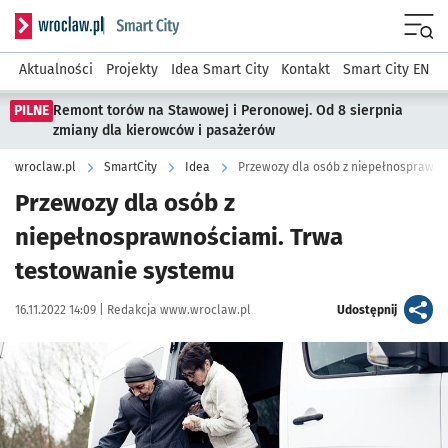
Serwis informacyjny wroclaw.pl podserwis: SmartCity
Menu
Aktualności
Projekty
Idea Smart City
Kontakt
Smart City EN
PILNE
Remont torów na Stawowej i Peronowej. Od 8 sierpnia
zmiany dla kierowców i pasażerów
wroclaw.pl
SmartCity
Idea
Przewozy dla osób z niepełnosprawno
Przewozy dla osób z
niepełnosprawnościami. Trwa
testowanie systemu
Data publikacji:
Autor:
artykuł
16.11.2022 14:09 |
Redakcja www.wroclaw.pl
Udostępnij
Kliknij, aby powiększyć